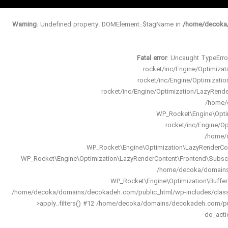
Warning
: Undefined property: DOMElement::$tagName in
/home/decoka/
Fatal error
: Uncaught TypeErro
rocket/inc/Engine/Optimiz
rocket/inc/Engine/Optimizat
rocket/inc/Engine/Optimization/LazyRen
/home/d
WP_Rocket\Engine\Opti
rocket/inc/Engine/O
/home/d
WP_Rocket\Engine\Optimization\LazyRenderCo
WP_Rocket\Engine\Optimization\LazyRenderContent\Frontend\Subsc
/home/decoka/domains/d
WP_Rocket\Engine\Optimization\Buffe
/home/decoka/domains/decokadeh.com/public_html/wp-includes/class
>apply_filters() #12 /home/decoka/domains/decokadeh.com/pu
do_acti