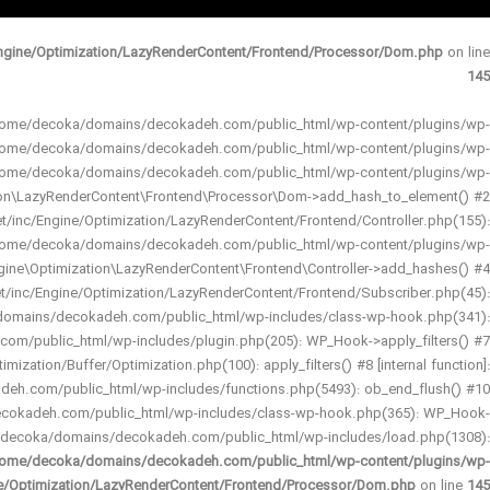
gine/Optimization/LazyRenderContent/Frontend/Processor/Dom.php
on line
145
 in /home/decoka/domains/decokadeh.com/public_html/wp-content/plugins/wp-
 /home/decoka/domains/decokadeh.com/public_html/wp-content/plugins/wp-
 /home/decoka/domains/decokadeh.com/public_html/wp-content/plugins/wp-
ion\LazyRenderContent\Frontend\Processor\Dom->add_hash_to_element() #2
nc/Engine/Optimization/LazyRenderContent/Frontend/Controller.php(155):
home/decoka/domains/decokadeh.com/public_html/wp-content/plugins/wp-
gine\Optimization\LazyRenderContent\Frontend\Controller->add_hashes() #4
inc/Engine/Optimization/LazyRenderContent/Frontend/Subscriber.php(45):
domains/decokadeh.com/public_html/wp-includes/class-wp-hook.php(341):
m/public_html/wp-includes/plugin.php(205): WP_Hook->apply_filters() #7
tion/Buffer/Optimization.php(100): apply_filters() #8 [internal function]:
eh.com/public_html/wp-includes/functions.php(5493): ob_end_flush() #10
cokadeh.com/public_html/wp-includes/class-wp-hook.php(365): WP_Hook-
/decoka/domains/decokadeh.com/public_html/wp-includes/load.php(1308):
ome/decoka/domains/decokadeh.com/public_html/wp-content/plugins/wp-
ne/Optimization/LazyRenderContent/Frontend/Processor/Dom.php
on line
145