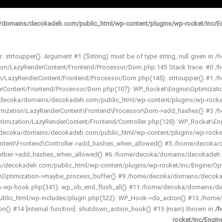
domains/decokadeh.com/public_html/wp-content/plugins/wp-rocket/inc/En
r: strtoupper(): Argument #1 ($string) must be of type string, null given
ation/LazyRenderContent/Frontend/Processor/Dom.php:145 Stack trace: #0
ion/LazyRenderContent/Frontend/Processor/Dom.php(145): strtoupper() #1
derContent/Frontend/Processor/Dom.php(107): WP_Rocket\Engine\Optimizat
ecoka/domains/decokadeh.com/public_html/wp-content/plugins/wp-rocket/i
mization\LazyRenderContent\Frontend\Processor\Dom->add_hashes() #3 /
ptimization/LazyRenderContent/Frontend/Controller.php(128): WP_Rocket\En
ecoka/domains/decokadeh.com/public_html/wp-content/plugins/wp-rocket/
ntent\Frontend\Controller->add_hashes_when_allowed() #5 /home/decoka/
riber->add_hashes_when_allowed() #6 /home/decoka/domains/decokadeh.co
ecokadeh.com/public_html/wp-content/plugins/wp-rocket/inc/Engine/Optimiza
r\Optimization->maybe_process_buffer() #9 /home/decoka/domains/decokad
-wp-hook.php(341): wp_ob_end_flush_all() #11 /home/decoka/domains/de
blic_html/wp-includes/plugin.php(522): WP_Hook->do_action() #13 /home
on() #14 [internal function]: shutdown_action_hook() #15 {main} thrown in
/h
rocket/inc/Engi