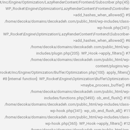
rocket/inc/Engine/Optimization/LazyRenderContent/Frontend/Subscrib
WP_Rocket\Engine\Optimization\LazyRenderContent\Frontend\
>add_hashes_when_al
/home/decoka/domains/decokadeh.com/public_html/wp-inclu
wp-hook
WP_Rocket\Engine\Optimization\LazyRenderContent\Frontend\
>add_hashes_when_al
/home/decoka/domains/decokadeh.com/publi
includes/plugin.php(205): WP_Hook->apply_f
/home/decoka/domains/decokadeh.com/publi
content/
rocket/inc/Engine/Optimization/Buffer/Optimization.php(100): app
#8 [internal function]: WP_Rocket\Engine\Optimization\Buffer\O
>maybe_process_
/home/decoka/domains/decokadeh.com/publi
includes/functions.php(5493): ob_end_
/home/decoka/domains/decokadeh.com/public_html/wp-inclu
wp-hook.php(341): wp_ob_end_flus
/home/decoka/domains/decokadeh.com/public_html/wp-inclu
wp-hook.php(365): WP_Hook->apply_fi