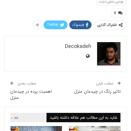
لی ادارات
فیسبوک
Twitter
اک گذاری
Decokadeh
لب قبلی
مطلب بعدی
 رنگ در چیدمان منزل
اهمیت پرده در چیدمان
منزل
 به این مطالب هم علاقه داشته باشید
All