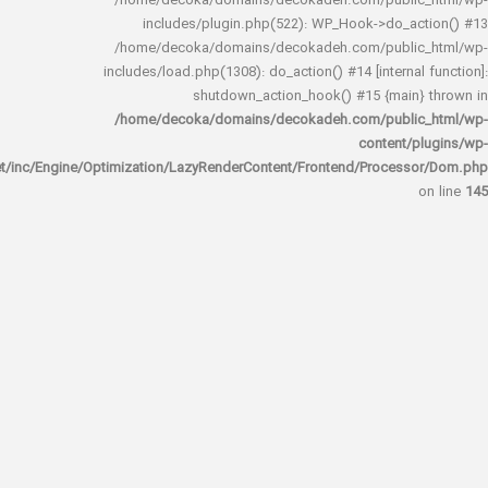
/home/decoka/domains/decokadeh.com/publi
includes/plugin.php(522): WP_Hook->do_a
/home/decoka/domains/decokadeh.com/publi
includes/load.php(1308): do_action() #14 [interna
shutdown_action_hook() #15 {main
/home/decoka/domains/decokadeh.com/publi
content/
rocket/inc/Engine/Optimization/LazyRenderContent/Frontend/Proces