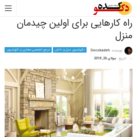
کارهایی برای اولین چیدمان
دکوراسیون منزل و داخلی
مرجع تخصصی معماری و دکوراسیون
نده:
Decokadeh
جولای 26, 2018