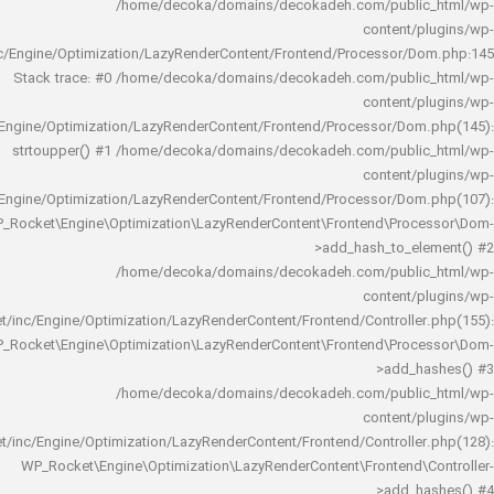
/home/decoka/domains/decokadeh.com/publi
content/
rocket/inc/Engine/Optimization/LazyRenderContent/Frontend/Processor/
Stack trace: #0 /home/decoka/domains/decokadeh.com/publi
content/
rocket/inc/Engine/Optimization/LazyRenderContent/Frontend/Processor/Do
strtoupper() #1 /home/decoka/domains/decokadeh.com/publi
content/
rocket/inc/Engine/Optimization/LazyRenderContent/Frontend/Processor/Do
WP_Rocket\Engine\Optimization\LazyRenderContent\Frontend\Pro
>add_hash_to_e
/home/decoka/domains/decokadeh.com/publi
content/
rocket/inc/Engine/Optimization/LazyRenderContent/Frontend/Controlle
WP_Rocket\Engine\Optimization\LazyRenderContent\Frontend\Pro
>add_h
/home/decoka/domains/decokadeh.com/publi
content/
rocket/inc/Engine/Optimization/LazyRenderContent/Frontend/Controlle
WP_Rocket\Engine\Optimization\LazyRenderContent\Frontend\
>add_h