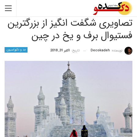
یری شگفت انگیز از بزرگترین
وال برف و یخ در چین
مد و دکوراسیون
نده:
Decokadeh
تاریخ:
اکتبر 31, 2018