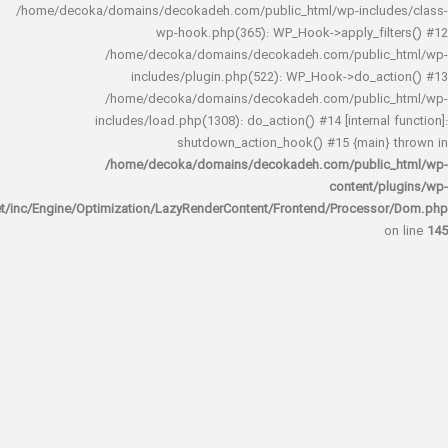
/home/decoka/domains/decokadeh.com/public_html/wp-inclu
wp-hook.php(365): WP_Hook->apply_fi
/home/decoka/domains/decokadeh.com/publi
includes/plugin.php(522): WP_Hook->do_a
/home/decoka/domains/decokadeh.com/publi
includes/load.php(1308): do_action() #14 [interna
shutdown_action_hook() #15 {main
/home/decoka/domains/decokadeh.com/publi
content/
rocket/inc/Engine/Optimization/LazyRenderContent/Frontend/Proces