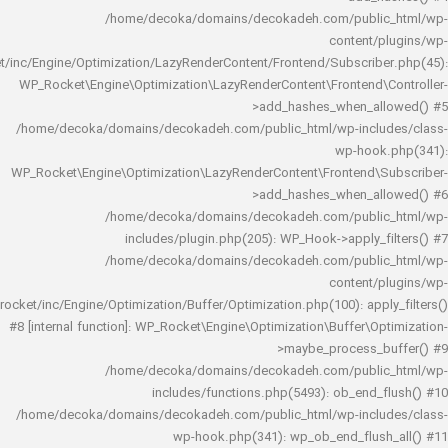
/home/decoka/domains/decokadeh.com/publi
content/
rocket/inc/Engine/Optimization/LazyRenderContent/Frontend/Subscrib
WP_Rocket\Engine\Optimization\LazyRenderContent\Frontend\
>add_hashes_when_al
/home/decoka/domains/decokadeh.com/public_html/wp-inclu
wp-hook
WP_Rocket\Engine\Optimization\LazyRenderContent\Frontend\
>add_hashes_when_al
/home/decoka/domains/decokadeh.com/publi
includes/plugin.php(205): WP_Hook->apply_f
/home/decoka/domains/decokadeh.com/publi
content/
rocket/inc/Engine/Optimization/Buffer/Optimization.php(100): app
#8 [internal function]: WP_Rocket\Engine\Optimization\Buffer\O
>maybe_process_
/home/decoka/domains/decokadeh.com/publi
includes/functions.php(5493): ob_end_
/home/decoka/domains/decokadeh.com/public_html/wp-inclu
wp-hook.php(341): wp_ob_end_flus