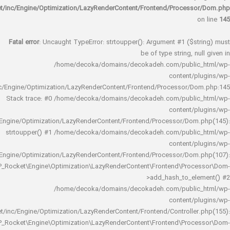
rocket/inc/Engine/Optimization/LazyRenderContent/Frontend/Proces
Fatal error
: Uncaught TypeError: strtoupper(): Argument #1 ($s
be of type string, 
/home/decoka/domains/decokadeh.com/publi
content/
rocket/inc/Engine/Optimization/LazyRenderContent/Frontend/Processor/
Stack trace: #0 /home/decoka/domains/decokadeh.com/publi
content/
rocket/inc/Engine/Optimization/LazyRenderContent/Frontend/Processor/Do
strtoupper() #1 /home/decoka/domains/decokadeh.com/publi
content/
rocket/inc/Engine/Optimization/LazyRenderContent/Frontend/Processor/Do
WP_Rocket\Engine\Optimization\LazyRenderContent\Frontend\Pro
>add_hash_to_e
/home/decoka/domains/decokadeh.com/publi
content/
rocket/inc/Engine/Optimization/LazyRenderContent/Frontend/Controlle
WP_Rocket\Engine\Optimization\LazyRenderContent\Frontend\Pro