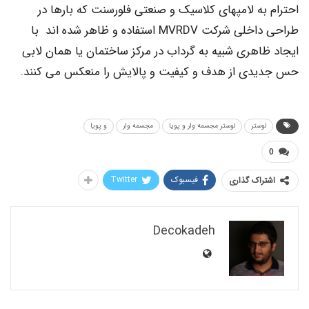
ه لامپهای کلاسیک و صنعتی فلورسنت که بارها در
طراحی داخلی شرکت MVRDV استفاده و ظاهر شده اند با
اهری شبیه به گرداب در مرکز ساختمان یا همان لابی
ی از هدف و کیفیت و پالایش را منعکس می کنند.
وستر
لوستر مجسمه وار و پویا
مجسمه وار
و پویا
فیسبوک
Twitter
اک گذاری
Decokadeh