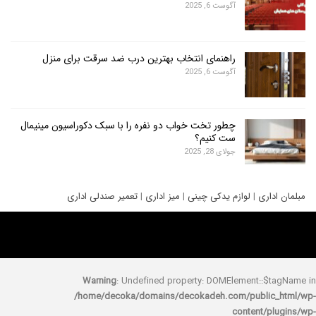
آگوست 6, 2025
راهنمای انتخاب بهترین درب ضد سرقت برای منزل
آگوست 6, 2025
چطور تخت خواب دو نفره را با سبک دکوراسیون مینیمال
ست کنیم؟
جولای 28, 2025
ری
|
لوازم یدکی چینی
|
میز اداری
|
تعمیر صندلی اداری
Warning
: Undefined property: DOMElement::
/home/decoka/domains/decokadeh.com/publi
content/