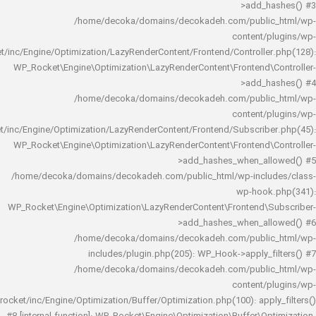
>add_h
/home/decoka/domains/decokadeh.com/publi
content/
rocket/inc/Engine/Optimization/LazyRenderContent/Frontend/Controlle
WP_Rocket\Engine\Optimization\LazyRenderContent\Frontend\
>add_h
/home/decoka/domains/decokadeh.com/publi
content/
rocket/inc/Engine/Optimization/LazyRenderContent/Frontend/Subscrib
WP_Rocket\Engine\Optimization\LazyRenderContent\Frontend\
>add_hashes_when_al
/home/decoka/domains/decokadeh.com/public_html/wp-inclu
wp-hook
WP_Rocket\Engine\Optimization\LazyRenderContent\Frontend\
>add_hashes_when_al
/home/decoka/domains/decokadeh.com/publi
includes/plugin.php(205): WP_Hook->apply_f
/home/decoka/domains/decokadeh.com/publi
content/
rocket/inc/Engine/Optimization/Buffer/Optimization.php(100): app