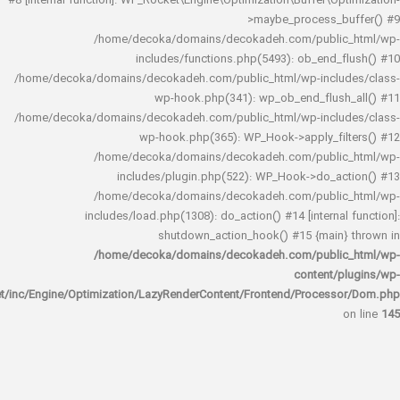
#8 [internal function]: WP_Rocket\Engine\Optimization\Buffer\O
>maybe_process_
/home/decoka/domains/decokadeh.com/publi
includes/functions.php(5493): ob_end_
/home/decoka/domains/decokadeh.com/public_html/wp-inclu
wp-hook.php(341): wp_ob_end_flus
/home/decoka/domains/decokadeh.com/public_html/wp-inclu
wp-hook.php(365): WP_Hook->apply_fi
/home/decoka/domains/decokadeh.com/publi
includes/plugin.php(522): WP_Hook->do_a
/home/decoka/domains/decokadeh.com/publi
includes/load.php(1308): do_action() #14 [interna
shutdown_action_hook() #15 {main
/home/decoka/domains/decokadeh.com/publi
content/
rocket/inc/Engine/Optimization/LazyRenderContent/Frontend/Proces