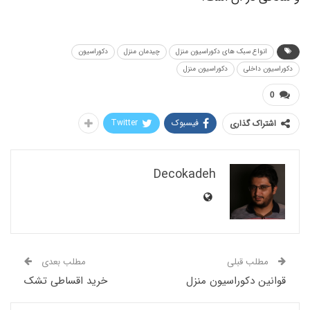
نواع سبک های دکوراسیون منزل
چیدمان منزل
دکوراسیون
 داخلی
دکوراسیون منزل
فیسبوک
Twitter
اک گذاری
Decokadeh
لب قبلی
مطلب بعدی
ن دکوراسیون منزل
خرید اقساطی تشک