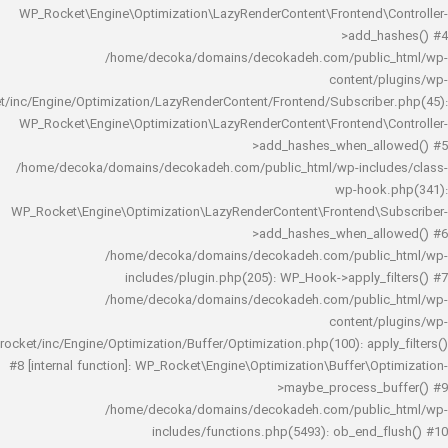
WP_Rocket\Engine\Optimization\LazyRenderContent\Frontend\
>add_h
/home/decoka/domains/decokadeh.com/publi
content/
rocket/inc/Engine/Optimization/LazyRenderContent/Frontend/Subscrib
WP_Rocket\Engine\Optimization\LazyRenderContent\Frontend\
>add_hashes_when_al
/home/decoka/domains/decokadeh.com/public_html/wp-inclu
wp-hook
WP_Rocket\Engine\Optimization\LazyRenderContent\Frontend\
>add_hashes_when_al
/home/decoka/domains/decokadeh.com/publi
includes/plugin.php(205): WP_Hook->apply_f
/home/decoka/domains/decokadeh.com/publi
content/
rocket/inc/Engine/Optimization/Buffer/Optimization.php(100): app
#8 [internal function]: WP_Rocket\Engine\Optimization\Buffer\O
>maybe_process_
/home/decoka/domains/decokadeh.com/publi
includes/functions.php(5493): ob_end_