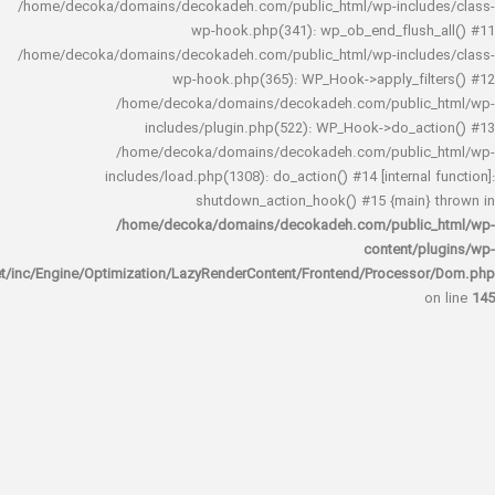
/home/decoka/domains/decokadeh.com/public_html/wp-inclu
wp-hook.php(341): wp_ob_end_flus
/home/decoka/domains/decokadeh.com/public_html/wp-inclu
wp-hook.php(365): WP_Hook->apply_fi
/home/decoka/domains/decokadeh.com/publi
includes/plugin.php(522): WP_Hook->do_a
/home/decoka/domains/decokadeh.com/publi
includes/load.php(1308): do_action() #14 [interna
shutdown_action_hook() #15 {main
/home/decoka/domains/decokadeh.com/publi
content/
rocket/inc/Engine/Optimization/LazyRenderContent/Frontend/Proces