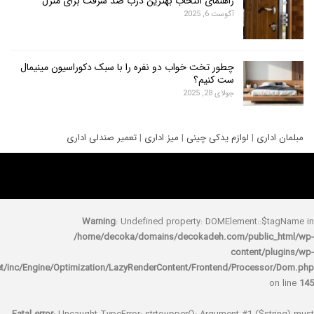
راهنمای انتخاب بهترین درب ضد سرقت برای منزل
آگوست 6, 2025
چطور تخت خواب دو نفره را با سبک دکوراسیون مینیمال
ست کنیم؟
جولای 28, 2025
ری
|
لوازم یدکی چینی
|
میز اداری
|
تعمیر صندلی اداری
Warning
: Undefined property: DOMElement::
/home/decoka/domains/decokadeh.com/publi
content/
rocket/inc/Engine/Optimization/LazyRenderContent/Frontend/Proces