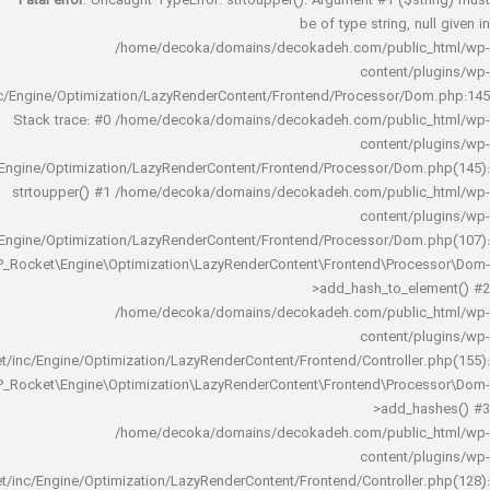
Fatal error
: Uncaught TypeError: strtoupper(): Argument #1 ($s
be of type string, 
/home/decoka/domains/decokadeh.com/publi
content/
rocket/inc/Engine/Optimization/LazyRenderContent/Frontend/Processor/
Stack trace: #0 /home/decoka/domains/decokadeh.com/publi
content/
rocket/inc/Engine/Optimization/LazyRenderContent/Frontend/Processor/Do
strtoupper() #1 /home/decoka/domains/decokadeh.com/publi
content/
rocket/inc/Engine/Optimization/LazyRenderContent/Frontend/Processor/Do
WP_Rocket\Engine\Optimization\LazyRenderContent\Frontend\Pro
>add_hash_to_e
/home/decoka/domains/decokadeh.com/publi
content/
rocket/inc/Engine/Optimization/LazyRenderContent/Frontend/Controlle
WP_Rocket\Engine\Optimization\LazyRenderContent\Frontend\Pro
>add_h
/home/decoka/domains/decokadeh.com/publi
content/
rocket/inc/Engine/Optimization/LazyRenderContent/Frontend/Controlle