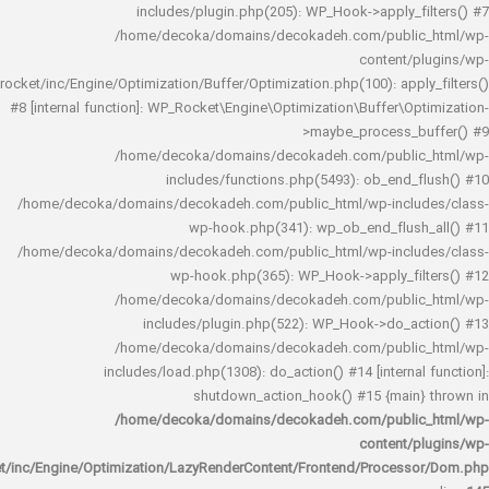
includes/plugin.php(205): WP_Hook->apply_f
/home/decoka/domains/decokadeh.com/publi
content/
rocket/inc/Engine/Optimization/Buffer/Optimization.php(100): app
#8 [internal function]: WP_Rocket\Engine\Optimization\Buffer\O
>maybe_process_
/home/decoka/domains/decokadeh.com/publi
includes/functions.php(5493): ob_end_
/home/decoka/domains/decokadeh.com/public_html/wp-inclu
wp-hook.php(341): wp_ob_end_flus
/home/decoka/domains/decokadeh.com/public_html/wp-inclu
wp-hook.php(365): WP_Hook->apply_fi
/home/decoka/domains/decokadeh.com/publi
includes/plugin.php(522): WP_Hook->do_a
/home/decoka/domains/decokadeh.com/publi
includes/load.php(1308): do_action() #14 [interna
shutdown_action_hook() #15 {main
/home/decoka/domains/decokadeh.com/publi
content/
rocket/inc/Engine/Optimization/LazyRenderContent/Frontend/Proces