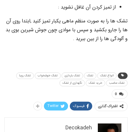
 تمیز کردن آن غافل نشوید :
ا به صورت منظم ماهی یکبار تمیز کنید ,ابتدا روی آن
ارو بکشید و سپس با موادی چون جوش شیرین بوی بد
 ها را از بین ببرید .
نواع تشک
تشک
تشک بارداری
تشک خوشخواب
تشک رویا
سب
خرید تشک
نگهداری از تشک
فیسبوک
Twitter
اک گذاری
Decokadeh