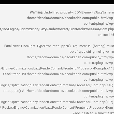
Warning
: Undefined property: DOMElement::
/home/decoka/domains/decokadeh.com/publi
content/
rocket/inc/Engine/Optimization/LazyRenderContent/Frontend/Proces
Fatal error
: Uncaught TypeError: strtoupper(): Argument #1 ($s
be of type string, 
/home/decoka/domains/decokadeh.com/publi
content/
rocket/inc/Engine/Optimization/LazyRenderContent/Frontend/Processor/
Stack trace: #0 /home/decoka/domains/decokadeh.com/publi
content/
rocket/inc/Engine/Optimization/LazyRenderContent/Frontend/Processor/Do
strtoupper() #1 /home/decoka/domains/decokadeh.com/publi
content/
rocket/inc/Engine/Optimization/LazyRenderContent/Frontend/Processor/Do
WP_Rocket\Engine\Optimization\LazyRenderContent\Frontend\Pro
>add_hash_to_e