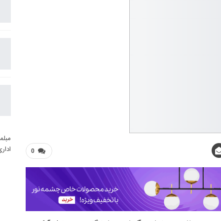
مبلم
ادار
0