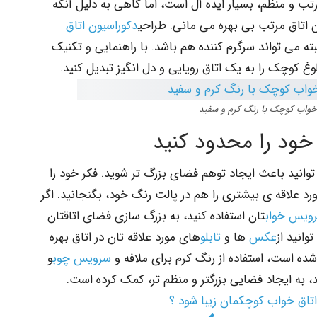
تب و منظم، بسیار ایده آل است، اما گاهی به دلیل آنکه
ین اتاق مرتب بی بهره می مانی. طراحی
دکوراسیون اتاق
ته می تواند سرگرم کننده هم باشد. با راهنمایی و تکنیک
غ کوچک را به یک اتاق رویایی و دل انگیز تبدیل کنید.
 خواب کوچک با رنگ کرم و سفید
خود را محدود کنید
انید باعث ایجاد توهم فضای بزرگ تر شوید. فکر خود را
د علاقه ی بیشتری را هم در پالت رنگ خود، بگنجانید. اگر
ویس خواب
تان استفاده کنید، به بزرگ سازی فضای اتاقتان
انید از
عکس
ها و
تابلو
های مورد علاقه تان در اتاق بهره
شده است، استفاده از رنگ کرم برای ملافه و
سرویس چوب
و
، به ایجاد فضایی بزرگتر و منظم تر، کمک کرده است.
اتاق خواب کوچکمان زیبا شود ؟