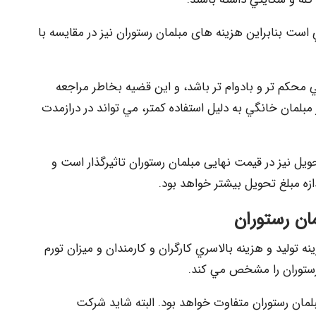
ست بنابراين هزینه های مبلمان رستوران نيز در مقايسه با
ي محكم تر و بادوام تر باشد، و اين قضيه بخاطر مراجعه
بلمان خانگي به دليل استفاده كمتر، مي تواند در درازمدت
يل نيز در قيمت نهایی مبلمان رستوران تاثيرگذار است و
زه مبلغ تحويل بيشتر خواهد بود.
ان رستوران
توليد و هزينه بالاسري كارگران و كارمندان و ميزان تورم
رستوران را مشخص مي كند.
لمان رستوران متفاوت خواهد بود. البته شايد شركت