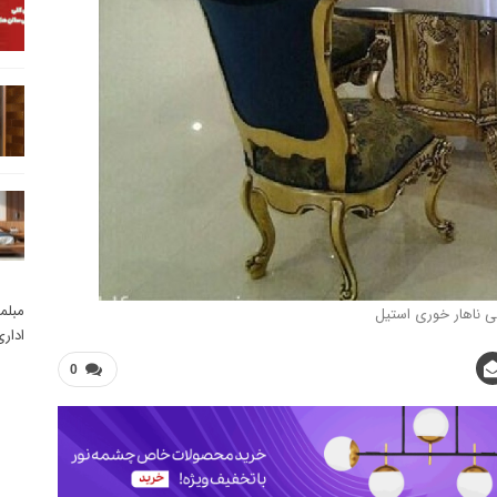
مبلم
 ناهار خوری استیل
ادار
0