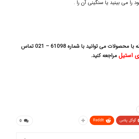
ا می بینید یا سنگینی آن را .
ه با محصولات
می توانید با شماره 61098 – 021 تماس
ی استیل
مراجعه کنید.
گوگل پلاس
ReddIt
0