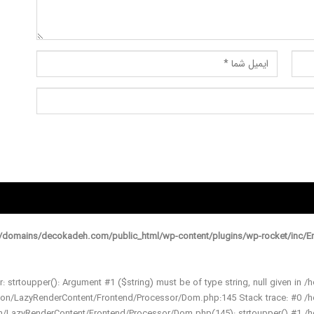
domains/decokadeh.com/public_html/wp-content/plugins/wp-rocket/inc/En
r: strtoupper(): Argument #1 ($string) must be of type string, null given
ation/LazyRenderContent/Frontend/Processor/Dom.php:145 Stack trace: #0
ion/LazyRenderContent/Frontend/Processor/Dom.php(145): strtoupper() #1