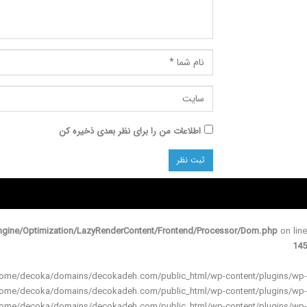
اطلاعات من را برای نظر بعدی ذخیره کن
gine/Optimization/LazyRenderContent/Frontend/Processor/Dom.php
on line
145
 in /home/decoka/domains/decokadeh.com/public_html/wp-content/plugins/wp-
 /home/decoka/domains/decokadeh.com/public_html/wp-content/plugins/wp-
 /home/decoka/domains/decokadeh.com/public_html/wp-content/plugins/wp-