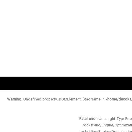
Warning
: Undefined property: DOMElement::$tagName in
/home/decoka/
Fatal error
: Uncaught TypeErro
rocket/inc/Engine/Optimiz
rocket/inc/Engine/Optimizat