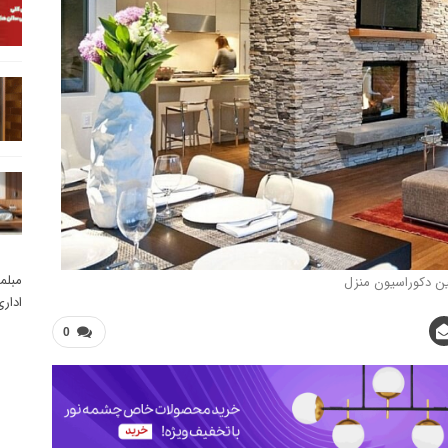
مبلم
ین دکوراسیون منزل
ادار
0