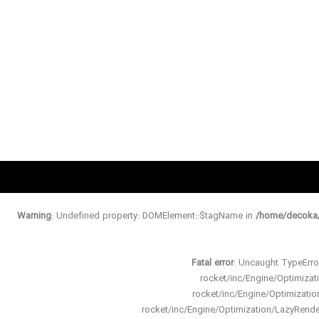
Warning
: Undefined property: DOMElement::$tagName in
/home/decoka/
Fatal error
: Uncaught TypeErro
rocket/inc/Engine/Optimiz
rocket/inc/Engine/Optimizat
rocket/inc/Engine/Optimization/LazyRen