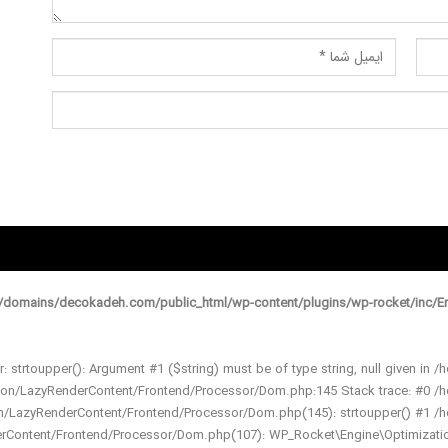
domains/decokadeh.com/public_html/wp-content/plugins/wp-rocket/inc/En
r: strtoupper(): Argument #1 ($string) must be of type string, null given
ation/LazyRenderContent/Frontend/Processor/Dom.php:145 Stack trace: #0
ion/LazyRenderContent/Frontend/Processor/Dom.php(145): strtoupper() #1
derContent/Frontend/Processor/Dom.php(107): WP_Rocket\Engine\Optimizat