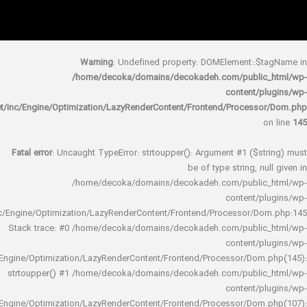
Warning
: Undefined property: DOMElement::
/home/decoka/domains/decokadeh.com/publi
content/
rocket/inc/Engine/Optimization/LazyRenderContent/Frontend/Proces
Fatal error
: Uncaught TypeError: strtoupper(): Argument #1 ($s
be of type string, 
/home/decoka/domains/decokadeh.com/publi
content/
rocket/inc/Engine/Optimization/LazyRenderContent/Frontend/Processor/
Stack trace: #0 /home/decoka/domains/decokadeh.com/publi
content/
rocket/inc/Engine/Optimization/LazyRenderContent/Frontend/Processor/Do
strtoupper() #1 /home/decoka/domains/decokadeh.com/publi
content/
rocket/inc/Engine/Optimization/LazyRenderContent/Frontend/Processor/Do