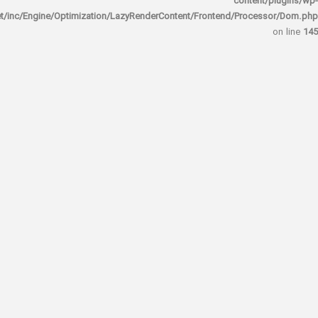
content/
rocket/inc/Engine/Optimization/LazyRenderContent/Frontend/Proces