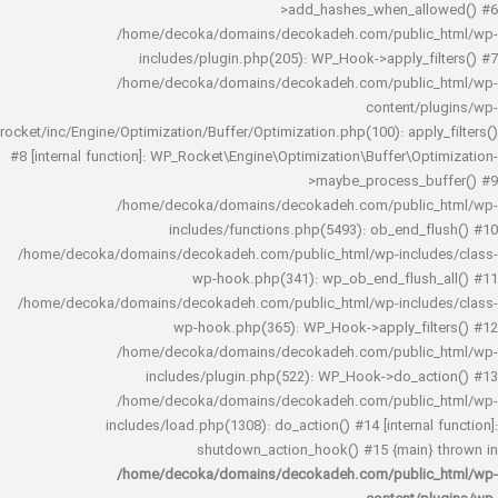
>add_hashes_when_al
/home/decoka/domains/decokadeh.com/publi
includes/plugin.php(205): WP_Hook->apply_f
/home/decoka/domains/decokadeh.com/publi
content/
rocket/inc/Engine/Optimization/Buffer/Optimization.php(100): app
#8 [internal function]: WP_Rocket\Engine\Optimization\Buffer\O
>maybe_process_
/home/decoka/domains/decokadeh.com/publi
includes/functions.php(5493): ob_end_
/home/decoka/domains/decokadeh.com/public_html/wp-inclu
wp-hook.php(341): wp_ob_end_flus
/home/decoka/domains/decokadeh.com/public_html/wp-inclu
wp-hook.php(365): WP_Hook->apply_fi
/home/decoka/domains/decokadeh.com/publi
includes/plugin.php(522): WP_Hook->do_a
/home/decoka/domains/decokadeh.com/publi
includes/load.php(1308): do_action() #14 [interna
shutdown_action_hook() #15 {main
/home/decoka/domains/decokadeh.com/publi