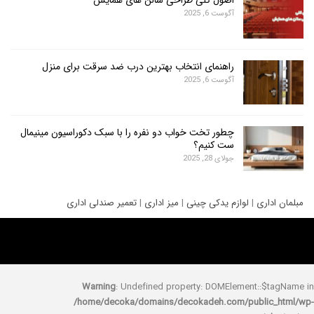
آگوست 6, 2025
راهنمای انتخاب بهترین درب ضد سرقت برای منزل
آگوست 6, 2025
چطور تخت خواب دو نفره را با سبک دکوراسیون مینیمال
ست کنیم؟
جولای 28, 2025
ری
|
لوازم یدکی چینی
|
میز اداری
|
تعمیر صندلی اداری
Warning
: Undefined property: DOMElement::
/home/decoka/domains/decokadeh.com/publi