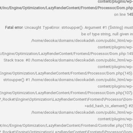
content/
rocket/inc/Engine/Optimization/LazyRenderContent/Frontend/Proces
Fatal error
: Uncaught TypeError: strtoupper(): Argument #1 ($s
be of type string, 
/home/decoka/domains/decokadeh.com/publi
content/
rocket/inc/Engine/Optimization/LazyRenderContent/Frontend/Processor/
Stack trace: #0 /home/decoka/domains/decokadeh.com/publi
content/
rocket/inc/Engine/Optimization/LazyRenderContent/Frontend/Processor/Do
strtoupper() #1 /home/decoka/domains/decokadeh.com/publi
content/
rocket/inc/Engine/Optimization/LazyRenderContent/Frontend/Processor/Do
WP_Rocket\Engine\Optimization\LazyRenderContent\Frontend\Pro
>add_hash_to_e
/home/decoka/domains/decokadeh.com/publi
content/
rocket/inc/Engine/Optimization/LazyRenderContent/Frontend/Controlle
WP_Rocket\Engine\Optimization\LazyRenderContent\Frontend\Pro