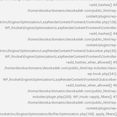
>add_h
/home/decoka/domains/decokadeh.com/publi
content/
rocket/inc/Engine/Optimization/LazyRenderContent/Frontend/Controlle
WP_Rocket\Engine\Optimization\LazyRenderContent\Frontend\
>add_h
/home/decoka/domains/decokadeh.com/publi
content/
rocket/inc/Engine/Optimization/LazyRenderContent/Frontend/Subscrib
WP_Rocket\Engine\Optimization\LazyRenderContent\Frontend\
>add_hashes_when_al
/home/decoka/domains/decokadeh.com/public_html/wp-inclu
wp-hook
WP_Rocket\Engine\Optimization\LazyRenderContent\Frontend\
>add_hashes_when_al
/home/decoka/domains/decokadeh.com/publi
includes/plugin.php(205): WP_Hook->apply_f
/home/decoka/domains/decokadeh.com/publi
content/
rocket/inc/Engine/Optimization/Buffer/Optimization.php(100): app