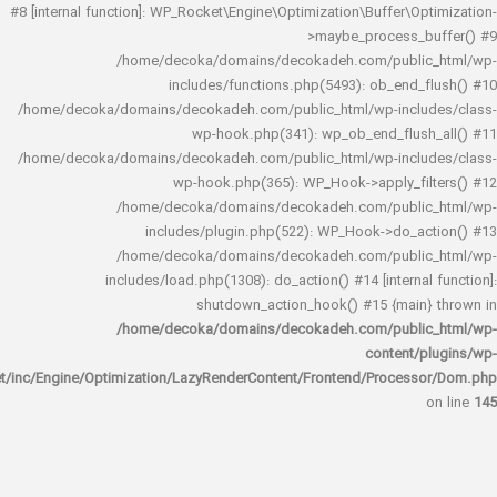
#8 [internal function]: WP_Rocket\Engine\Optimization\Buffer\O
>maybe_process_
/home/decoka/domains/decokadeh.com/publi
includes/functions.php(5493): ob_end_
/home/decoka/domains/decokadeh.com/public_html/wp-inclu
wp-hook.php(341): wp_ob_end_flus
/home/decoka/domains/decokadeh.com/public_html/wp-inclu
wp-hook.php(365): WP_Hook->apply_fi
/home/decoka/domains/decokadeh.com/publi
includes/plugin.php(522): WP_Hook->do_a
/home/decoka/domains/decokadeh.com/publi
includes/load.php(1308): do_action() #14 [interna
shutdown_action_hook() #15 {main
/home/decoka/domains/decokadeh.com/publi
content/
rocket/inc/Engine/Optimization/LazyRenderContent/Frontend/Proces