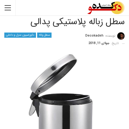
زباله پلاستیکی پدالی
سطل زباله
دکوراسیون منزل و داخلی
نده:
Decokadeh
جولای 11, 2018