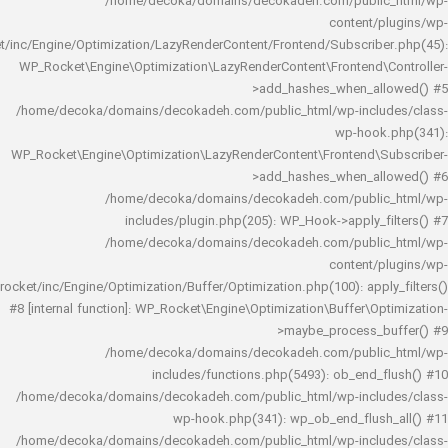
/home/decoka/domains/decokadeh.com/publi
content/
rocket/inc/Engine/Optimization/LazyRenderContent/Frontend/Subscrib
WP_Rocket\Engine\Optimization\LazyRenderContent\Frontend\
>add_hashes_when_al
/home/decoka/domains/decokadeh.com/public_html/wp-inclu
wp-hook
WP_Rocket\Engine\Optimization\LazyRenderContent\Frontend\
>add_hashes_when_al
/home/decoka/domains/decokadeh.com/publi
includes/plugin.php(205): WP_Hook->apply_f
/home/decoka/domains/decokadeh.com/publi
content/
rocket/inc/Engine/Optimization/Buffer/Optimization.php(100): app
#8 [internal function]: WP_Rocket\Engine\Optimization\Buffer\O
>maybe_process_
/home/decoka/domains/decokadeh.com/publi
includes/functions.php(5493): ob_end_
/home/decoka/domains/decokadeh.com/public_html/wp-inclu
wp-hook.php(341): wp_ob_end_flus
/home/decoka/domains/decokadeh.com/public_html/wp-inclu