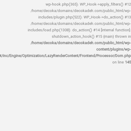
wp-hook.php(365): WP_Hook->apply_fi
/home/decoka/domains/decokadeh.com/publi
includes/plugin.php(522): WP_Hook->do_a
/home/decoka/domains/decokadeh.com/publi
includes/load.php(1308): do_action() #14 [interna
shutdown_action_hook() #15 {main
/home/decoka/domains/decokadeh.com/publi
content/
rocket/inc/Engine/Optimization/LazyRenderContent/Frontend/Proces