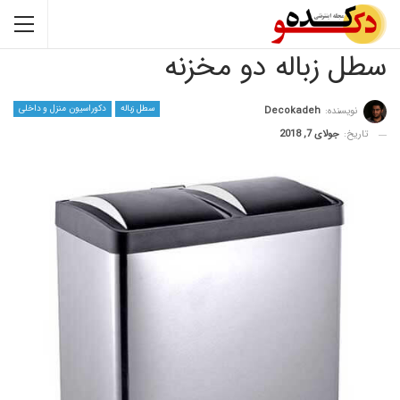
زباله دو مخزنه
سطل زباله
دکوراسیون منزل و داخلی
نده:
Decokadeh
جولای 7, 2018