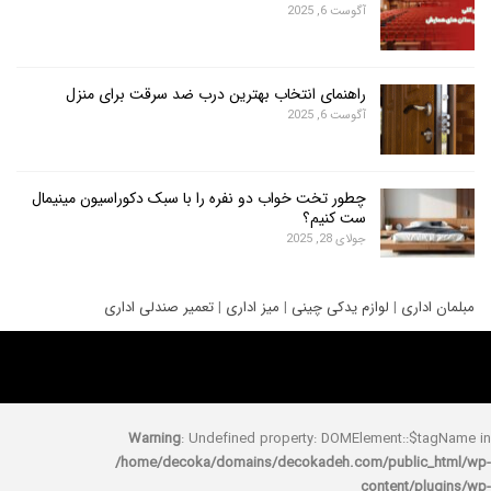
آگوست 6, 2025
راهنمای انتخاب بهترین درب ضد سرقت برای منزل
آگوست 6, 2025
چطور تخت خواب دو نفره را با سبک دکوراسیون مینیمال
ست کنیم؟
جولای 28, 2025
ری
|
لوازم یدکی چینی
|
میز اداری
|
تعمیر صندلی اداری
Warning
: Undefined property: DOMElement::
/home/decoka/domains/decokadeh.com/publi
content/