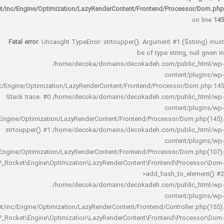
rocket/inc/Engine/Optimization/LazyRenderContent/Frontend/Proces
Fatal error
: Uncaught TypeError: strtoupper(): Argument #1 ($s
be of type string, 
/home/decoka/domains/decokadeh.com/publi
content/
rocket/inc/Engine/Optimization/LazyRenderContent/Frontend/Processor/
Stack trace: #0 /home/decoka/domains/decokadeh.com/publi
content/
rocket/inc/Engine/Optimization/LazyRenderContent/Frontend/Processor/Do
strtoupper() #1 /home/decoka/domains/decokadeh.com/publi
content/
rocket/inc/Engine/Optimization/LazyRenderContent/Frontend/Processor/Do
WP_Rocket\Engine\Optimization\LazyRenderContent\Frontend\Pro
>add_hash_to_e
/home/decoka/domains/decokadeh.com/publi
content/
rocket/inc/Engine/Optimization/LazyRenderContent/Frontend/Controlle
WP_Rocket\Engine\Optimization\LazyRenderContent\Frontend\Pro