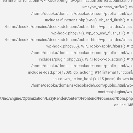
#8 [internal function]: WP_Rocket\Engine\Optimization\Buffer\O
>maybe_process_
/home/decoka/domains/decokadeh.com/publi
includes/functions.php(5493): ob_end_
/home/decoka/domains/decokadeh.com/public_html/wp-inclu
wp-hook.php(341): wp_ob_end_flus
/home/decoka/domains/decokadeh.com/public_html/wp-inclu
wp-hook.php(365): WP_Hook->apply_fi
/home/decoka/domains/decokadeh.com/publi
includes/plugin.php(522): WP_Hook->do_a
/home/decoka/domains/decokadeh.com/publi
includes/load.php(1308): do_action() #14 [interna
shutdown_action_hook() #15 {main
/home/decoka/domains/decokadeh.com/publi
content/
rocket/inc/Engine/Optimization/LazyRenderContent/Frontend/Proces