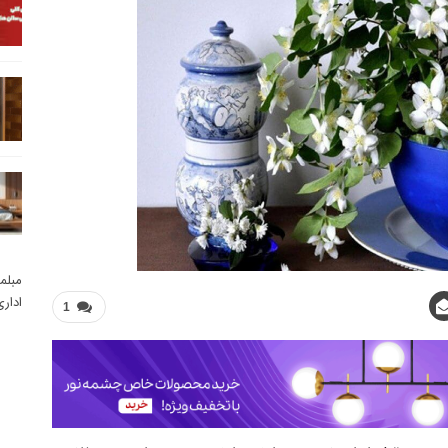
مبلم
ادار
1