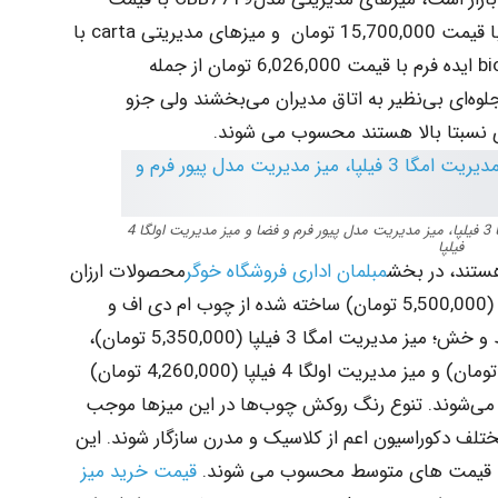
18,500,000 تومان و مدل CBB7717 آرویناژ با قیمت 15,700,000 تومان و میزهای مدیریتی carta با
ساید با قیمت 14,500,000 تومان و مدل bionic ایده فرم با قیمت 6,026,000 تومان از جمله
وه‌ای بی‌نظیر به اتاق مدیران می‌بخشند ولی جزو
 نسبتا بالا هستند محسوب می شوند.
میز مدیریت مدل Eara آرفونی، میز مدیریت امگا 3 فیلپا، میز مدیریت مدل پیور فرم و فضا و میز مدیریت اولگا 4
فیلپا
 هستند، در بخش
مبلمان اداری فروشگاه خوگر
محصولات ارزان
قیمت‌تری نظیر میز مدیریت مدل Eara آرفونی (5,500,000 تومان) ساخته شده از چوب ام دی اف و
شیشه ضخیم 20 میلی‌متری مقاوم در برابر خط و خش؛ ‌میز مدیریت امگا 3 فیلپا (5,350,000 تومان)،
میز مدیریت مدل پیور فرم و فضا (4,900,000 تومان) و میز مدیریت اولگا 4 فیلپا (4,260,000 تومان)
ه می‌شوند. تنوع رنگ روکش چوب‌ها در این میزها موجب
لف دکوراسیون اعم از کلاسیک و مدرن سازگار شوند. این
با قیمت های متوسط محسوب می شوند.
قیمت خرید میز