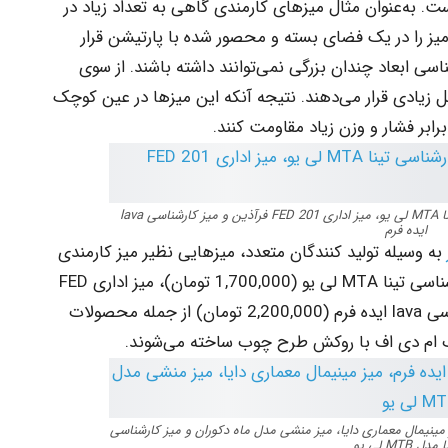
. به‌عنوان مثال میزهای کارمندی گاهی به تعداد زیاد در
ز را در یک فضای بسته و محصور شده با پارتیشن قرار
سی ابعاد چندان بزرگی نمی‌توانند داشته باشند. از سوی
ل زیادی قرار می‌دهند. نتیجه آنکه این میزها در عین کوچک
رابر فشار و وزن زیاد مقاومت کنند.
میز کارمندی carino ایده فرم، ‌میز کارشناسی تینا MTA لی یو، میز اداری FED 201 فرآذین و میز کارشناسی lava
ایده فرم
به وسیله تولید کنندگان متعدد، میزهایی نظیر ‌میز کارمندی
carino ایده فرم (3,800,000 تومان)، ‌میز کارشناسی تینا MTA لی یو (1,700,000 تومان)، میز اداری FED
201 فرآذین (1,871,000 تومان) و میز کارشناسی lava ایده فرم (2,200,000 تومان) از جمله محصولات
وب ام دی اف با روکش طرح چوب ساخته می‌شوند.
 فایل bionic ایده فرم، میز مینیمال معماری دایا، ‌میز منشی مدل ماه دکوران و میز کارشناسی
مدل MTB لی یو