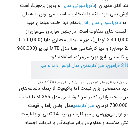
د اتاق مدیران از
دکوراسیونی مدرن
و به‌روز برخوردار است.
ایش نمی یابد بلکه با انتخاب مناسب می توان با همان
 به
دکوراسیون مدرن اداری
اقدام کرد. طیف مبلمان مورد
با قیمت های متفاوت است. در چنین مواردی می‌توان از
میزهای کارمندی بدون فایل bionic ایده فرم (2,400,000 تومان)، میز مینیمال معماری دایا (6,500,000
تومان)، ‌میز منشی مدل ماه دکوران (2,990,000 تومان) و میز کارشناسی هنا مدل MTB لی یو (980,000
ارمندی رایج بهره می‌برند، استفاده کرد.
ید محصولی ارزان قیمت اما باکیفیت از جمله دغدغه‌های
بسیاری از خریداران محسوب می‌شود. در این بین، محصولاتی نظیر میز کارشناسی مدل M 365 با قیمت
میز کارمندی
مدل اولس راما با قیمت
810,000 تومان ساخته شده از چوب ام دی اف و نوار پی‌وی‌سی و ‌میز کارمندی تینا OTA لی یو با قیمت
ا روکش ملامینه و مقاوم در برابر ساییدگی و ضربات اجسام