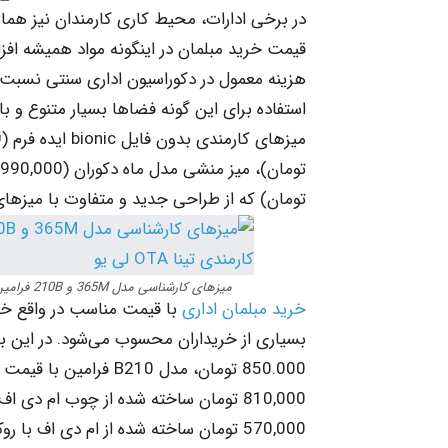
در برخی ادارات، محیط کاری کارمندان نیز همانن
قیمت خرید مبلمان در اینگونه مواد همیشه افز
هزینه معمول در دکوراسیون اداری سنتی نسبت
استفاده برای این گونه فضاها بسیار متنوع و 
تومان) که از طراحی جدید و متفاوت با میزهای ک
میزهای کارشناسی مدل 365M و 210B فرامین، ‌میز کارمندی مدل اولس راما و ‌میز کارمندی تینا OTA لی یو
خرید مبلمان اداری
با قیمت مناسب در واقع خر
850.000 تومان، مدل B210 فرامین با قیمت 700.000 تومان، ‌
570,000 تومان ساخته شده از ام دی اف ب