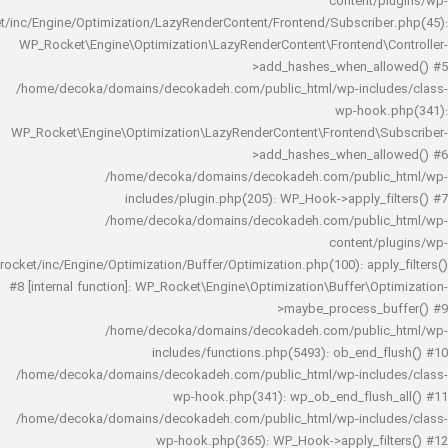
content/
rocket/inc/Engine/Optimization/LazyRenderContent/Frontend/Subscrib
WP_Rocket\Engine\Optimization\LazyRenderContent\Frontend\
>add_hashes_when_al
/home/decoka/domains/decokadeh.com/public_html/wp-inclu
wp-hook
WP_Rocket\Engine\Optimization\LazyRenderContent\Frontend\
>add_hashes_when_al
/home/decoka/domains/decokadeh.com/publi
includes/plugin.php(205): WP_Hook->apply_f
/home/decoka/domains/decokadeh.com/publi
content/
rocket/inc/Engine/Optimization/Buffer/Optimization.php(100): app
#8 [internal function]: WP_Rocket\Engine\Optimization\Buffer\O
>maybe_process_
/home/decoka/domains/decokadeh.com/publi
includes/functions.php(5493): ob_end_
/home/decoka/domains/decokadeh.com/public_html/wp-inclu
wp-hook.php(341): wp_ob_end_flus
/home/decoka/domains/decokadeh.com/public_html/wp-inclu
wp-hook.php(365): WP_Hook->apply_fi