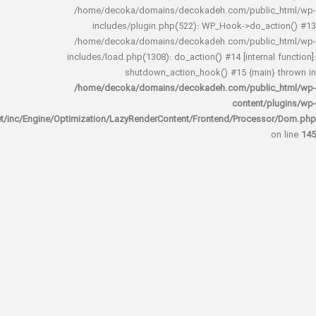
/home/decoka/domains/decokadeh.com/publi
includes/plugin.php(522): WP_Hook->do_a
/home/decoka/domains/decokadeh.com/publi
includes/load.php(1308): do_action() #14 [interna
shutdown_action_hook() #15 {main
/home/decoka/domains/decokadeh.com/publi
content/
rocket/inc/Engine/Optimization/LazyRenderContent/Frontend/Proces