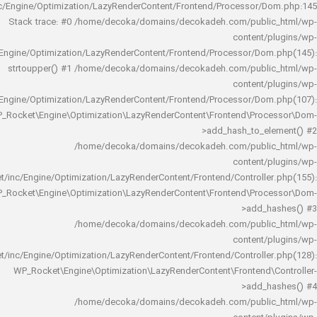
rocket/inc/Engine/Optimization/LazyRenderContent/Frontend/Processor/
Stack trace: #0 /home/decoka/domains/decokadeh.com/publi
content/
rocket/inc/Engine/Optimization/LazyRenderContent/Frontend/Processor/Do
strtoupper() #1 /home/decoka/domains/decokadeh.com/publi
content/
rocket/inc/Engine/Optimization/LazyRenderContent/Frontend/Processor/Do
WP_Rocket\Engine\Optimization\LazyRenderContent\Frontend\Pro
>add_hash_to_e
/home/decoka/domains/decokadeh.com/publi
content/
rocket/inc/Engine/Optimization/LazyRenderContent/Frontend/Controlle
WP_Rocket\Engine\Optimization\LazyRenderContent\Frontend\Pro
>add_h
/home/decoka/domains/decokadeh.com/publi
content/
rocket/inc/Engine/Optimization/LazyRenderContent/Frontend/Controlle
WP_Rocket\Engine\Optimization\LazyRenderContent\Frontend\
>add_h
/home/decoka/domains/decokadeh.com/publi