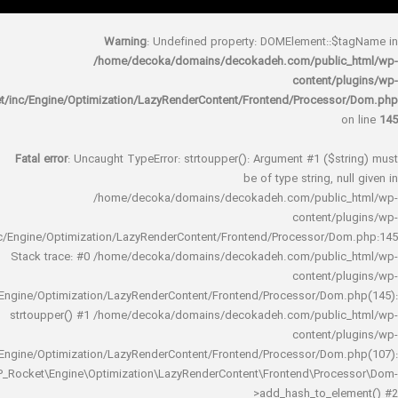
Warning
: Undefined property: DOMElement::
/home/decoka/domains/decokadeh.com/publi
content/
rocket/inc/Engine/Optimization/LazyRenderContent/Frontend/Proces
Fatal error
: Uncaught TypeError: strtoupper(): Argument #1 ($s
be of type string, 
/home/decoka/domains/decokadeh.com/publi
content/
rocket/inc/Engine/Optimization/LazyRenderContent/Frontend/Processor/
Stack trace: #0 /home/decoka/domains/decokadeh.com/publi
content/
rocket/inc/Engine/Optimization/LazyRenderContent/Frontend/Processor/Do
strtoupper() #1 /home/decoka/domains/decokadeh.com/publi
content/
rocket/inc/Engine/Optimization/LazyRenderContent/Frontend/Processor/Do
WP_Rocket\Engine\Optimization\LazyRenderContent\Frontend\Pro
>add_hash_to_e