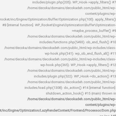
includes/plugin.php(205): WP_Hook->apply_f
/home/decoka/domains/decokadeh.com/publi
content/
rocket/inc/Engine/Optimization/Buffer/Optimization.php(100): app
#8 [internal function]: WP_Rocket\Engine\Optimization\Buffer\O
>maybe_process_
/home/decoka/domains/decokadeh.com/publi
includes/functions.php(5493): ob_end_
/home/decoka/domains/decokadeh.com/public_html/wp-inclu
wp-hook.php(341): wp_ob_end_flus
/home/decoka/domains/decokadeh.com/public_html/wp-inclu
wp-hook.php(365): WP_Hook->apply_fi
/home/decoka/domains/decokadeh.com/publi
includes/plugin.php(522): WP_Hook->do_a
/home/decoka/domains/decokadeh.com/publi
includes/load.php(1308): do_action() #14 [interna
shutdown_action_hook() #15 {main
/home/decoka/domains/decokadeh.com/publi
content/
rocket/inc/Engine/Optimization/LazyRenderContent/Frontend/Proces