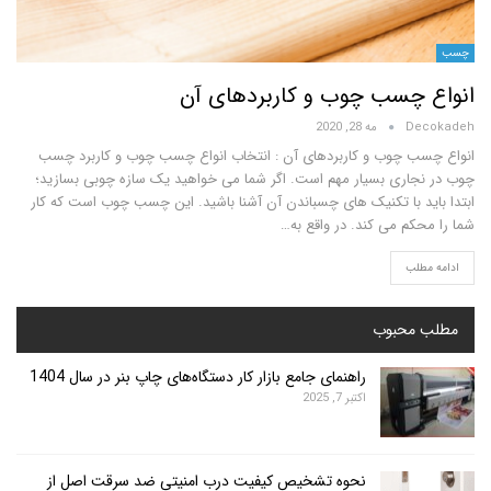
چسب چوب و کاربردهای آن
D
مه 28, 2020
 چوب و کاربردهای آن : انتخاب انواع چسب چوب و کاربرد چسب
اری بسیار مهم است. اگر شما می خواهید یک سازه چوبی بسازید؛
د با تکنیک های چسباندن آن آشنا باشید. این چسب چوب است که کار
م می کند. در واقع به
…
لب
محبوب
راهنمای جامع بازار کار دستگاه‌های چاپ بنر در سال 1404
اکتبر 7, 2025
نحوه تشخیص کیفیت درب امنیتی ضد سرقت اصل از