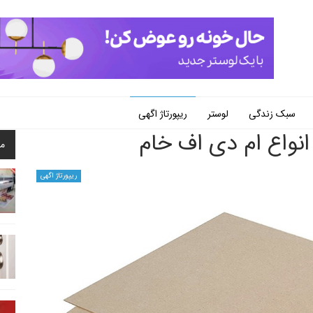
سبک زندگی
لوستر
ریپورتاژ اگهی
نواع ام دی اف خام
م
ریپورتاژ اگهی