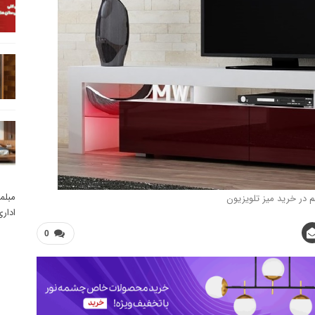
مبلم
 در خرید میز تلویزیون
ادار
0