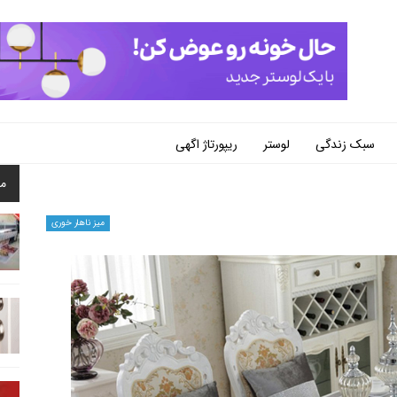
سبک زندگی
لوستر
ریپورتاژ اگهی
م
میز ناهار خوری