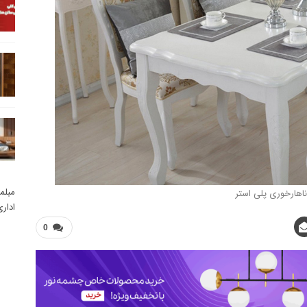
مبلم
ناهارخوری پلی استر
ادار
0