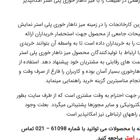
ی در طبیعت را با میز ناهار خوری پلی استر امکان­پذیر
رین کارخانجات را در زمینه میز ناهار خوری پلی استر نمایش
یحات جامعی از محصول جهت استحضار خریداران ارائه
 به خریداران داده است تا به واسطه آن بتوانند خریدی
 ارتباط با تولیدکنندگان محصول میز ناهار خوری پلی استر
یمت های رقابتی به مشتریان خود پیشنهاد دهد. استفاده از
ارخوری بسیار آسان بوده و کاربران را فارغ از صرف وقت و
 مناسب­ترین گزینه خرید راهنمایی می­نماید.
ر جهت احترام به وقت مشتری است که از طرف سایت بطور
ترونیکی و سایر مجوزها پشتیبانی می­گردد. بعلت وجود
اههای ارتباطی نیز امکان­پذیر است.
ه با محصولات
می توانید با شماره 61098 – 021 تماس
ی استر
مراجعه کنید.