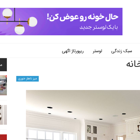
سبک زندگی
لوستر
ریپورتاژ اگهی
انه
م
میز ناهار خوری