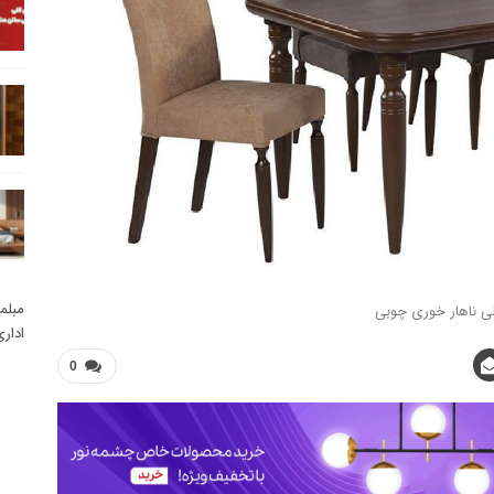
مبلم
ی ناهار خوری چوبی
ادار
0