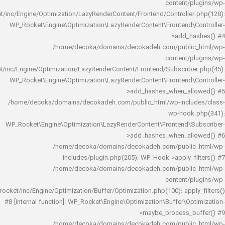
content/
rocket/inc/Engine/Optimization/LazyRenderContent/Frontend/Controlle
WP_Rocket\Engine\Optimization\LazyRenderContent\Frontend\
>add_h
/home/decoka/domains/decokadeh.com/publi
content/
rocket/inc/Engine/Optimization/LazyRenderContent/Frontend/Subscrib
WP_Rocket\Engine\Optimization\LazyRenderContent\Frontend\
>add_hashes_when_al
/home/decoka/domains/decokadeh.com/public_html/wp-inclu
wp-hook
WP_Rocket\Engine\Optimization\LazyRenderContent\Frontend\
>add_hashes_when_al
/home/decoka/domains/decokadeh.com/publi
includes/plugin.php(205): WP_Hook->apply_f
/home/decoka/domains/decokadeh.com/publi
content/
rocket/inc/Engine/Optimization/Buffer/Optimization.php(100): app
#8 [internal function]: WP_Rocket\Engine\Optimization\Buffer\O
>maybe_process_
/home/decoka/domains/decokadeh.com/publi