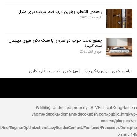
راهنمای انتخاب بهترین درب ضد سرقت برای منزل
آگوست 6, 2025
چطور تخت خواب دو نفره را با سبک دکوراسیون مینیمال
ست کنیم؟
جولای 28, 2025
ری
|
لوازم یدکی چینی
|
میز اداری
|
تعمیر صندلی اداری
Warning
: Undefined property: DOMElement::
/home/decoka/domains/decokadeh.com/publi
content/
rocket/inc/Engine/Optimization/LazyRenderContent/Frontend/Proces