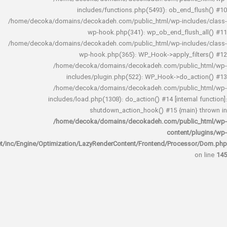
includes/functions.php(5493): ob_end_
/home/decoka/domains/decokadeh.com/public_html/wp-inclu
wp-hook.php(341): wp_ob_end_flus
/home/decoka/domains/decokadeh.com/public_html/wp-inclu
wp-hook.php(365): WP_Hook->apply_fi
/home/decoka/domains/decokadeh.com/publi
includes/plugin.php(522): WP_Hook->do_a
/home/decoka/domains/decokadeh.com/publi
includes/load.php(1308): do_action() #14 [interna
shutdown_action_hook() #15 {main
/home/decoka/domains/decokadeh.com/publi
content/
rocket/inc/Engine/Optimization/LazyRenderContent/Frontend/Proces