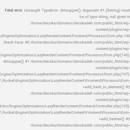
Fatal error
: Uncaught TypeError: strtoupper(): Argument #1 ($s
be of type string, 
/home/decoka/domains/decokadeh.com/publi
content/
rocket/inc/Engine/Optimization/LazyRenderContent/Frontend/Processor/
Stack trace: #0 /home/decoka/domains/decokadeh.com/publi
content/
rocket/inc/Engine/Optimization/LazyRenderContent/Frontend/Processor/Do
strtoupper() #1 /home/decoka/domains/decokadeh.com/publi
content/
rocket/inc/Engine/Optimization/LazyRenderContent/Frontend/Processor/Do
WP_Rocket\Engine\Optimization\LazyRenderContent\Frontend\Pro
>add_hash_to_e
/home/decoka/domains/decokadeh.com/publi
content/
rocket/inc/Engine/Optimization/LazyRenderContent/Frontend/Controlle
WP_Rocket\Engine\Optimization\LazyRenderContent\Frontend\Pro
>add_h
/home/decoka/domains/decokadeh.com/publi