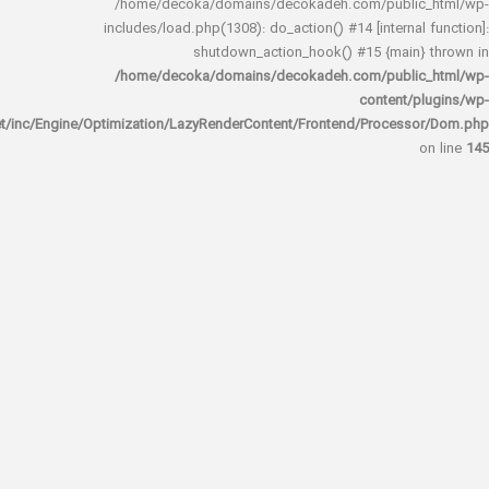
/home/decoka/domains/decokadeh.com/publi
includes/load.php(1308): do_action() #14 [interna
shutdown_action_hook() #15 {main
/home/decoka/domains/decokadeh.com/publi
content/
rocket/inc/Engine/Optimization/LazyRenderContent/Frontend/Proces