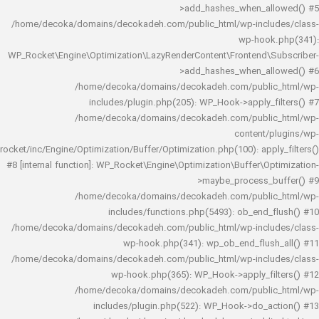
>add_hashes_when_al
/home/decoka/domains/decokadeh.com/public_html/wp-inclu
wp-hook
WP_Rocket\Engine\Optimization\LazyRenderContent\Frontend\
>add_hashes_when_al
/home/decoka/domains/decokadeh.com/publi
includes/plugin.php(205): WP_Hook->apply_f
/home/decoka/domains/decokadeh.com/publi
content/
rocket/inc/Engine/Optimization/Buffer/Optimization.php(100): app
#8 [internal function]: WP_Rocket\Engine\Optimization\Buffer\O
>maybe_process_
/home/decoka/domains/decokadeh.com/publi
includes/functions.php(5493): ob_end_
/home/decoka/domains/decokadeh.com/public_html/wp-inclu
wp-hook.php(341): wp_ob_end_flus
/home/decoka/domains/decokadeh.com/public_html/wp-inclu
wp-hook.php(365): WP_Hook->apply_fi
/home/decoka/domains/decokadeh.com/publi
includes/plugin.php(522): WP_Hook->do_a