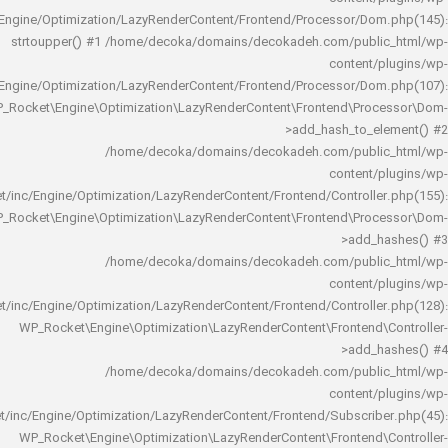
rocket/inc/Engine/Optimization/LazyRenderContent/Frontend/Processor/Do
strtoupper() #1 /home/decoka/domains/decokadeh.com/publi
content/
rocket/inc/Engine/Optimization/LazyRenderContent/Frontend/Processor/Do
WP_Rocket\Engine\Optimization\LazyRenderContent\Frontend\Pro
>add_hash_to_e
/home/decoka/domains/decokadeh.com/publi
content/
rocket/inc/Engine/Optimization/LazyRenderContent/Frontend/Controlle
WP_Rocket\Engine\Optimization\LazyRenderContent\Frontend\Pro
>add_h
/home/decoka/domains/decokadeh.com/publi
content/
rocket/inc/Engine/Optimization/LazyRenderContent/Frontend/Controlle
WP_Rocket\Engine\Optimization\LazyRenderContent\Frontend\
>add_h
/home/decoka/domains/decokadeh.com/publi
content/
rocket/inc/Engine/Optimization/LazyRenderContent/Frontend/Subscrib
WP_Rocket\Engine\Optimization\LazyRenderContent\Frontend\