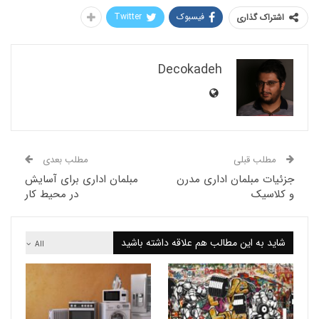
فیسبوک
Twitter
اک گذاری
Decokadeh
لب قبلی
مطلب بعدی
ت مبلمان اداری مدرن
مبلمان اداری برای آسایش
سیک
در محیط کار
 به این مطالب هم علاقه داشته باشید
All