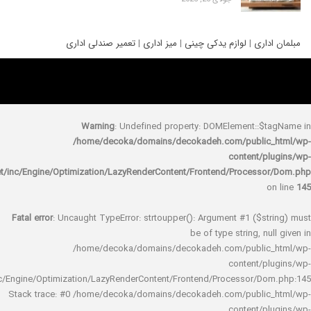
ری
|
لوازم یدکی چینی
|
میز اداری
|
تعمیر صندلی اداری
Warning
: Undefined property: DOMElement::
/home/decoka/domains/decokadeh.com/publi
content/
rocket/inc/Engine/Optimization/LazyRenderContent/Frontend/Proces
Fatal error
: Uncaught TypeError: strtoupper(): Argument #1 ($s
be of type string, 
/home/decoka/domains/decokadeh.com/publi
content/
rocket/inc/Engine/Optimization/LazyRenderContent/Frontend/Processor/
Stack trace: #0 /home/decoka/domains/decokadeh.com/publi
content/