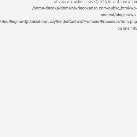
shutdown_action_hook() #15 {main
/home/decoka/domains/decokadeh.com/publi
content/
rocket/inc/Engine/Optimization/LazyRenderContent/Frontend/Proces