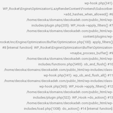
wp-hook
WP_Rocket\Engine\Optimization\LazyRenderContent\Frontend\
>add_hashes_when_al
/home/decoka/domains/decokadeh.com/publi
includes/plugin.php(205): WP_Hook->apply_f
/home/decoka/domains/decokadeh.com/publi
content/
rocket/inc/Engine/Optimization/Buffer/Optimization.php(100): app
#8 [internal function]: WP_Rocket\Engine\Optimization\Buffer\O
>maybe_process_
/home/decoka/domains/decokadeh.com/publi
includes/functions.php(5493): ob_end_
/home/decoka/domains/decokadeh.com/public_html/wp-inclu
wp-hook.php(341): wp_ob_end_flus
/home/decoka/domains/decokadeh.com/public_html/wp-inclu
wp-hook.php(365): WP_Hook->apply_fi
/home/decoka/domains/decokadeh.com/publi
includes/plugin.php(522): WP_Hook->do_a
/home/decoka/domains/decokadeh.com/publi
includes/load.php(1308): do_action() #14 [interna