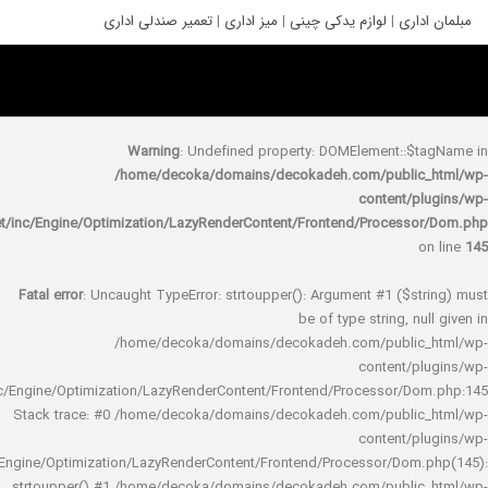
ری
|
لوازم یدکی چینی
|
میز اداری
|
تعمیر صندلی اداری
Warning
: Undefined property: DOMElement::
/home/decoka/domains/decokadeh.com/publi
content/
rocket/inc/Engine/Optimization/LazyRenderContent/Frontend/Proces
Fatal error
: Uncaught TypeError: strtoupper(): Argument #1 ($s
be of type string, 
/home/decoka/domains/decokadeh.com/publi
content/
rocket/inc/Engine/Optimization/LazyRenderContent/Frontend/Processor/
Stack trace: #0 /home/decoka/domains/decokadeh.com/publi
content/
rocket/inc/Engine/Optimization/LazyRenderContent/Frontend/Processor/Do
strtoupper() #1 /home/decoka/domains/decokadeh.com/publi