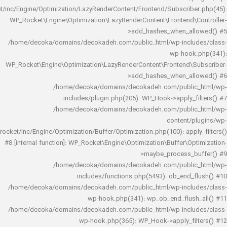
rocket/inc/Engine/Optimization/LazyRenderContent/Frontend/Subscrib
WP_Rocket\Engine\Optimization\LazyRenderContent\Frontend\
>add_hashes_when_al
/home/decoka/domains/decokadeh.com/public_html/wp-inclu
wp-hook
WP_Rocket\Engine\Optimization\LazyRenderContent\Frontend\
>add_hashes_when_al
/home/decoka/domains/decokadeh.com/publi
includes/plugin.php(205): WP_Hook->apply_f
/home/decoka/domains/decokadeh.com/publi
content/
rocket/inc/Engine/Optimization/Buffer/Optimization.php(100): app
#8 [internal function]: WP_Rocket\Engine\Optimization\Buffer\O
>maybe_process_
/home/decoka/domains/decokadeh.com/publi
includes/functions.php(5493): ob_end_
/home/decoka/domains/decokadeh.com/public_html/wp-inclu
wp-hook.php(341): wp_ob_end_flus
/home/decoka/domains/decokadeh.com/public_html/wp-inclu
wp-hook.php(365): WP_Hook->apply_fi