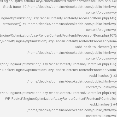
rocket/inc/Engine/Optimization/LazyRenderContent/Frontend/Processor/
Stack trace: #0 /home/decoka/domains/decokadeh.com/publi
content/
rocket/inc/Engine/Optimization/LazyRenderContent/Frontend/Processor/Do
strtoupper() #1 /home/decoka/domains/decokadeh.com/publi
content/
rocket/inc/Engine/Optimization/LazyRenderContent/Frontend/Processor/Do
WP_Rocket\Engine\Optimization\LazyRenderContent\Frontend\Pro
>add_hash_to_e
/home/decoka/domains/decokadeh.com/publi
content/
rocket/inc/Engine/Optimization/LazyRenderContent/Frontend/Controlle
WP_Rocket\Engine\Optimization\LazyRenderContent\Frontend\Pro
>add_h
/home/decoka/domains/decokadeh.com/publi
content/
rocket/inc/Engine/Optimization/LazyRenderContent/Frontend/Controlle
WP_Rocket\Engine\Optimization\LazyRenderContent\Frontend\
>add_h
/home/decoka/domains/decokadeh.com/publi
content/