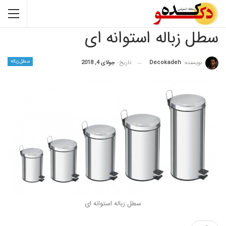
زباله استوانه ای
سطل زباله
نده:
Decokadeh
تاریخ:
جولای 4, 2018
سطل زباله استوانه ای