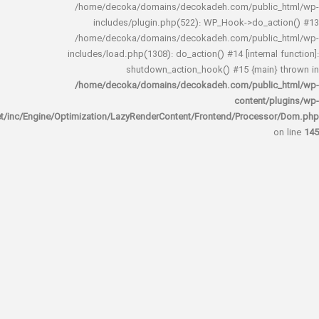
/home/decoka/domains/decokadeh.com/publi
includes/plugin.php(522): WP_Hook->do_a
/home/decoka/domains/decokadeh.com/publi
includes/load.php(1308): do_action() #14 [interna
shutdown_action_hook() #15 {main
/home/decoka/domains/decokadeh.com/publi
content/
rocket/inc/Engine/Optimization/LazyRenderContent/Frontend/Proces