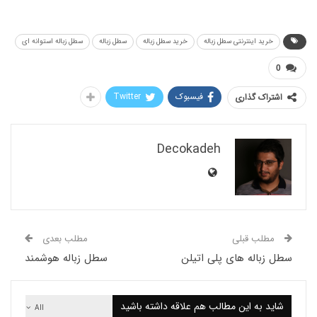
رید اینترنتی سطل زباله
خرید سطل زباله
سطل زباله
سطل زباله استوانه ای
فیسبوک
Twitter
اک گذاری
Decokadeh
لب قبلی
مطلب بعدی
باله های پلی اتیلن
سطل زباله هوشمند
 به این مطالب هم علاقه داشته باشید
All