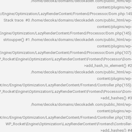
/home/decoka/domains/decokadeh.com/publi
content/
rocket/inc/Engine/Optimization/LazyRenderContent/Frontend/Processor/
Stack trace: #0 /home/decoka/domains/decokadeh.com/publi
content/
rocket/inc/Engine/Optimization/LazyRenderContent/Frontend/Processor/Do
strtoupper() #1 /home/decoka/domains/decokadeh.com/publi
content/
rocket/inc/Engine/Optimization/LazyRenderContent/Frontend/Processor/Do
WP_Rocket\Engine\Optimization\LazyRenderContent\Frontend\Pro
>add_hash_to_e
/home/decoka/domains/decokadeh.com/publi
content/
rocket/inc/Engine/Optimization/LazyRenderContent/Frontend/Controlle
WP_Rocket\Engine\Optimization\LazyRenderContent\Frontend\Pro
>add_h
/home/decoka/domains/decokadeh.com/publi
content/
rocket/inc/Engine/Optimization/LazyRenderContent/Frontend/Controlle
WP_Rocket\Engine\Optimization\LazyRenderContent\Frontend\
>add_h