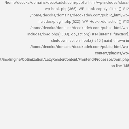
/home/decoka/domains/decokadeh.com/public_html/wp-inclu
wp-hook.php(365): WP_Hook->apply_fi
/home/decoka/domains/decokadeh.com/publi
includes/plugin.php(522): WP_Hook->do_a
/home/decoka/domains/decokadeh.com/publi
includes/load.php(1308): do_action() #14 [interna
shutdown_action_hook() #15 {main
/home/decoka/domains/decokadeh.com/publi
content/
rocket/inc/Engine/Optimization/LazyRenderContent/Frontend/Proces