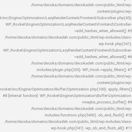
/home/decoka/domains/decokadeh.com/publi
content/
rocket/inc/Engine/Optimization/LazyRenderContent/Frontend/Subscrib
WP_Rocket\Engine\Optimization\LazyRenderContent\Frontend\
>add_hashes_when_al
/home/decoka/domains/decokadeh.com/public_html/wp-inclu
wp-hook
WP_Rocket\Engine\Optimization\LazyRenderContent\Frontend\
>add_hashes_when_al
/home/decoka/domains/decokadeh.com/publi
includes/plugin.php(205): WP_Hook->apply_f
/home/decoka/domains/decokadeh.com/publi
content/
rocket/inc/Engine/Optimization/Buffer/Optimization.php(100): app
#8 [internal function]: WP_Rocket\Engine\Optimization\Buffer\O
>maybe_process_
/home/decoka/domains/decokadeh.com/publi
includes/functions.php(5493): ob_end_
/home/decoka/domains/decokadeh.com/public_html/wp-inclu
wp-hook.php(341): wp_ob_end_flus