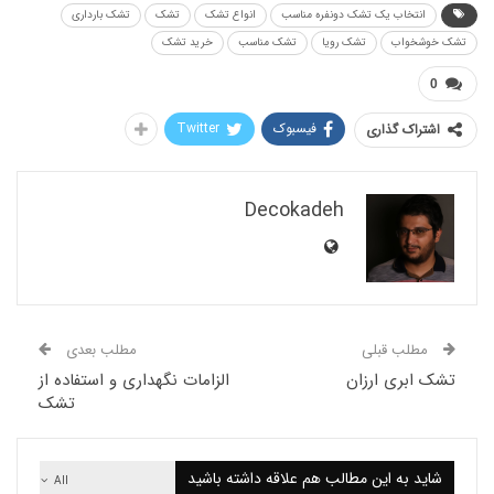
نتخاب یک تشک دونفره مناسب
انواع تشک
تشک
تشک بارداری
خواب
تشک رویا
تشک مناسب
خرید تشک
فیسبوک
Twitter
اک گذاری
Decokadeh
لب قبلی
مطلب بعدی
بری ارزان
الزامات نگهداری و استفاده از
تشک
 به این مطالب هم علاقه داشته باشید
All