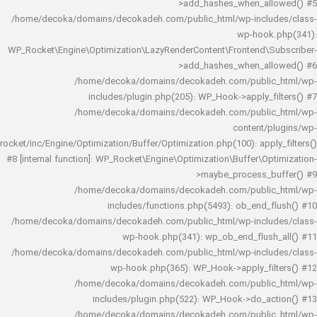
>add_hashes_when_al
/home/decoka/domains/decokadeh.com/public_html/wp-inclu
wp-hook
WP_Rocket\Engine\Optimization\LazyRenderContent\Frontend\
>add_hashes_when_al
/home/decoka/domains/decokadeh.com/publi
includes/plugin.php(205): WP_Hook->apply_f
/home/decoka/domains/decokadeh.com/publi
content/
rocket/inc/Engine/Optimization/Buffer/Optimization.php(100): app
#8 [internal function]: WP_Rocket\Engine\Optimization\Buffer\O
>maybe_process_
/home/decoka/domains/decokadeh.com/publi
includes/functions.php(5493): ob_end_
/home/decoka/domains/decokadeh.com/public_html/wp-inclu
wp-hook.php(341): wp_ob_end_flus
/home/decoka/domains/decokadeh.com/public_html/wp-inclu
wp-hook.php(365): WP_Hook->apply_fi
/home/decoka/domains/decokadeh.com/publi
includes/plugin.php(522): WP_Hook->do_a
/home/decoka/domains/decokadeh.com/publi