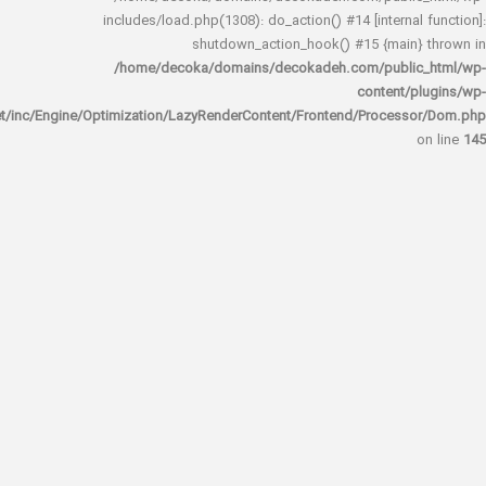
includes/load.php(1308): do_action() #14 [interna
shutdown_action_hook() #15 {main
/home/decoka/domains/decokadeh.com/publi
content/
rocket/inc/Engine/Optimization/LazyRenderContent/Frontend/Proces