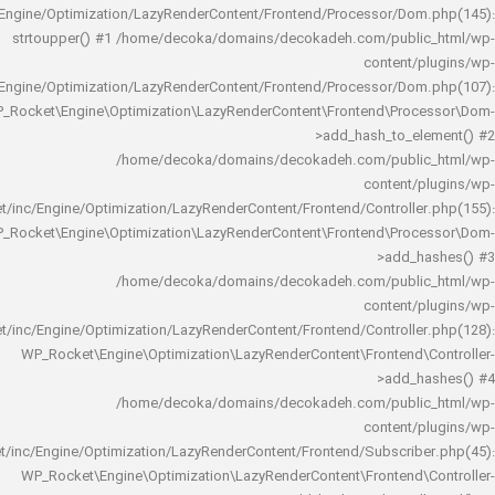
rocket/inc/Engine/Optimization/LazyRenderContent/Frontend/Processor/Do
strtoupper() #1 /home/decoka/domains/decokadeh.com/publi
content/
rocket/inc/Engine/Optimization/LazyRenderContent/Frontend/Processor/Do
WP_Rocket\Engine\Optimization\LazyRenderContent\Frontend\Pro
>add_hash_to_e
/home/decoka/domains/decokadeh.com/publi
content/
rocket/inc/Engine/Optimization/LazyRenderContent/Frontend/Controlle
WP_Rocket\Engine\Optimization\LazyRenderContent\Frontend\Pro
>add_h
/home/decoka/domains/decokadeh.com/publi
content/
rocket/inc/Engine/Optimization/LazyRenderContent/Frontend/Controlle
WP_Rocket\Engine\Optimization\LazyRenderContent\Frontend\
>add_h
/home/decoka/domains/decokadeh.com/publi
content/
rocket/inc/Engine/Optimization/LazyRenderContent/Frontend/Subscrib
WP_Rocket\Engine\Optimization\LazyRenderContent\Frontend\