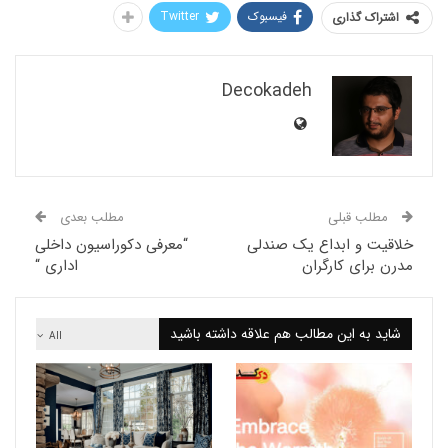
فیسبوک
Twitter
اک گذاری
Decokadeh
لب قبلی
مطلب بعدی
ت و ابداع یک صندلی
“معرفی دکوراسیون داخلی
برای کارگران
اداری “
 به این مطالب هم علاقه داشته باشید
All