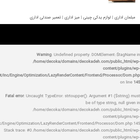
ری
|
لوازم یدکی چینی
|
میز اداری
|
تعمیر صندلی اداری
Warning
: Undefined property: DOMElement::
/home/decoka/domains/decokadeh.com/publi
content/
rocket/inc/Engine/Optimization/LazyRenderContent/Frontend/Proces
Fatal error
: Uncaught TypeError: strtoupper(): Argument #1 ($s
be of type string, 
/home/decoka/domains/decokadeh.com/publi
content/
rocket/inc/Engine/Optimization/LazyRenderContent/Frontend/Processor/
Stack trace: #0 /home/decoka/domains/decokadeh.com/publi
content/