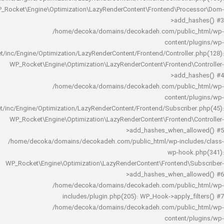
WP_Rocket\Engine\Optimization\LazyRenderContent\Frontend\Pro
>add_h
/home/decoka/domains/decokadeh.com/publi
content/
rocket/inc/Engine/Optimization/LazyRenderContent/Frontend/Controlle
WP_Rocket\Engine\Optimization\LazyRenderContent\Frontend\
>add_h
/home/decoka/domains/decokadeh.com/publi
content/
rocket/inc/Engine/Optimization/LazyRenderContent/Frontend/Subscrib
WP_Rocket\Engine\Optimization\LazyRenderContent\Frontend\
>add_hashes_when_al
/home/decoka/domains/decokadeh.com/public_html/wp-inclu
wp-hook
WP_Rocket\Engine\Optimization\LazyRenderContent\Frontend\
>add_hashes_when_al
/home/decoka/domains/decokadeh.com/publi
includes/plugin.php(205): WP_Hook->apply_f
/home/decoka/domains/decokadeh.com/publi
content/