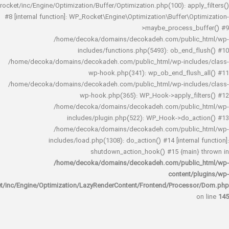
rocket/inc/Engine/Optimization/Buffer/Optimization.php(100): app
#8 [internal function]: WP_Rocket\Engine\Optimization\Buffer\O
>maybe_process_
/home/decoka/domains/decokadeh.com/publi
includes/functions.php(5493): ob_end_
/home/decoka/domains/decokadeh.com/public_html/wp-inclu
wp-hook.php(341): wp_ob_end_flus
/home/decoka/domains/decokadeh.com/public_html/wp-inclu
wp-hook.php(365): WP_Hook->apply_fi
/home/decoka/domains/decokadeh.com/publi
includes/plugin.php(522): WP_Hook->do_a
/home/decoka/domains/decokadeh.com/publi
includes/load.php(1308): do_action() #14 [interna
shutdown_action_hook() #15 {main
/home/decoka/domains/decokadeh.com/publi
content/
rocket/inc/Engine/Optimization/LazyRenderContent/Frontend/Proces