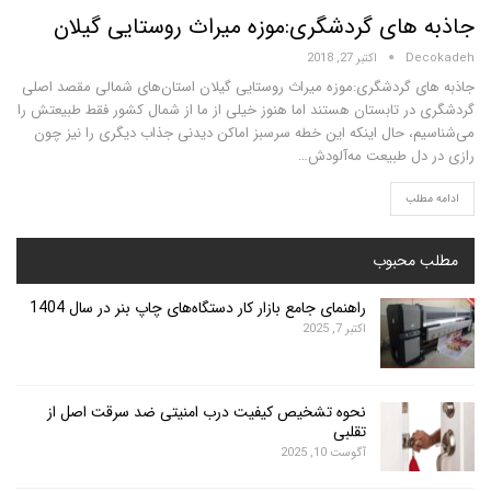
های گردشگری:موزه میراث روستایی گیلان
D
اکتبر 27, 2018
 گردشگری:موزه میراث روستایی گیلان استان‌های شمالی مقصد اصلی
ر تابستان‌ هستند اما هنوز خیلی از ما از شمال کشور فقط طبیعتش را
، حال اینکه این خطه سرسبز اماکن دیدنی جذاب دیگری را نیز چون
ل طبیعت مه‌آلودش…
لب
محبوب
راهنمای جامع بازار کار دستگاه‌های چاپ بنر در سال 1404
اکتبر 7, 2025
نحوه تشخیص کیفیت درب امنیتی ضد سرقت اصل از
تقلبی
آگوست 10, 2025