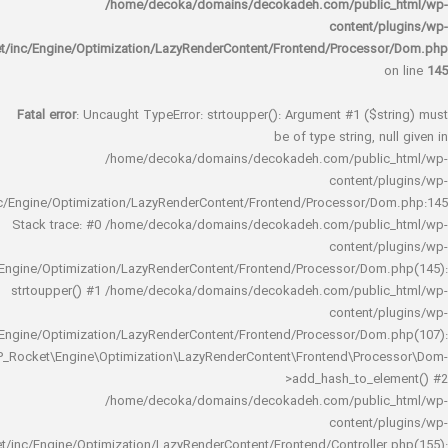
/home/decoka/domains/decokadeh.com/publi
content/
rocket/inc/Engine/Optimization/LazyRenderContent/Frontend/Proces
Fatal error
: Uncaught TypeError: strtoupper(): Argument #1 ($s
be of type string, 
/home/decoka/domains/decokadeh.com/publi
content/
rocket/inc/Engine/Optimization/LazyRenderContent/Frontend/Processor/
Stack trace: #0 /home/decoka/domains/decokadeh.com/publi
content/
rocket/inc/Engine/Optimization/LazyRenderContent/Frontend/Processor/Do
strtoupper() #1 /home/decoka/domains/decokadeh.com/publi
content/
rocket/inc/Engine/Optimization/LazyRenderContent/Frontend/Processor/Do
WP_Rocket\Engine\Optimization\LazyRenderContent\Frontend\Pro
>add_hash_to_e
/home/decoka/domains/decokadeh.com/publi
content/
rocket/inc/Engine/Optimization/LazyRenderContent/Frontend/Controlle