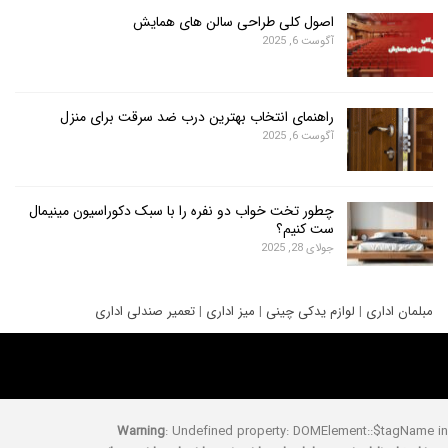
اصول کلی طراحی سالن های همایش
آگوست 6, 2025
راهنمای انتخاب بهترین درب ضد سرقت برای منزل
آگوست 6, 2025
چطور تخت خواب دو نفره را با سبک دکوراسیون مینیمال
ست کنیم؟
جولای 28, 2025
ری
|
لوازم یدکی چینی
|
میز اداری
|
تعمیر صندلی اداری
Warning
: Undefined property: DOMElement::