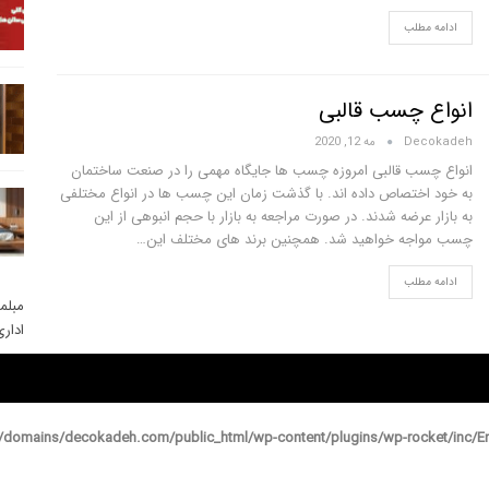
ادامه مطلب
انواع چسب قالبی
Decokadeh
مه 12, 2020
انواع چسب قالبی امروزه چسب ها جایگاه مهمی را در صنعت ساختمان
به خود اختصاص داده اند. با گذشت زمان این چسب ها در انواع مختلفی
به بازار عرضه شدند. در صورت مراجعه به بازار با حجم انبوهی از این
چسب مواجه خواهید شد. همچنین برند های مختلف این
…
ادامه مطلب
مبلم
ادار
domains/decokadeh.com/public_html/wp-content/plugins/wp-rocket/inc/En