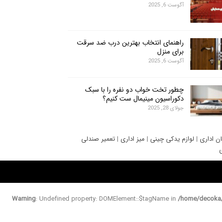
آگوست 6, 2025
راهنمای انتخاب بهترین درب ضد سرقت
برای منزل
آگوست 6, 2025
چطور تخت خواب دو نفره را با سبک
دکوراسیون مینیمال ست کنیم؟
جولای 28, 2025
ان اداری
|
لوازم یدکی چینی
|
میز اداری
|
تعمیر صندلی
ی
Warning
: Undefined property: DOMElement::$tagName in
/home/decoka/