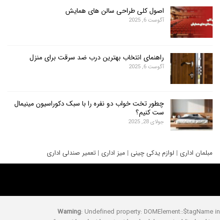
اصول کلی طراحی سالن های همایش
آگوست 6, 2025
راهنمای انتخاب بهترین درب ضد سرقت برای منزل
آگوست 6, 2025
چطور تخت خواب دو نفره را با سبک دکوراسیون مینیمال
ست کنیم؟
جولای 28, 2025
ری
|
لوازم یدکی چینی
|
میز اداری
|
تعمیر صندلی اداری
Warning
: Undefined property: DOMElement::