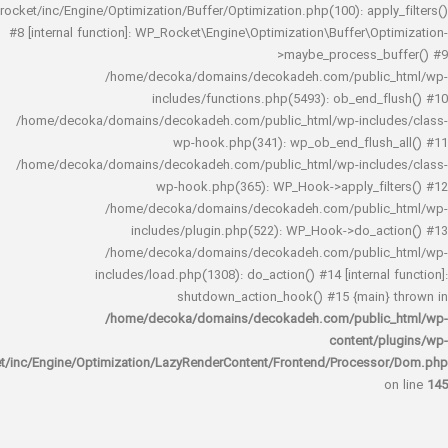
rocket/inc/Engine/Optimization/Buffer/Optimization.php(100): app
#8 [internal function]: WP_Rocket\Engine\Optimization\Buffer\O
>maybe_process_
/home/decoka/domains/decokadeh.com/publi
includes/functions.php(5493): ob_end_
/home/decoka/domains/decokadeh.com/public_html/wp-inclu
wp-hook.php(341): wp_ob_end_flus
/home/decoka/domains/decokadeh.com/public_html/wp-inclu
wp-hook.php(365): WP_Hook->apply_fi
/home/decoka/domains/decokadeh.com/publi
includes/plugin.php(522): WP_Hook->do_a
/home/decoka/domains/decokadeh.com/publi
includes/load.php(1308): do_action() #14 [interna
shutdown_action_hook() #15 {main
/home/decoka/domains/decokadeh.com/publi
content/
rocket/inc/Engine/Optimization/LazyRenderContent/Frontend/Proces