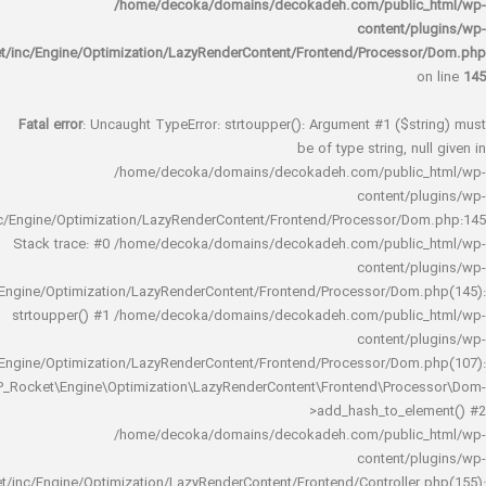
/home/decoka/domains/decokadeh.com/publi
content/
rocket/inc/Engine/Optimization/LazyRenderContent/Frontend/Proces
Fatal error
: Uncaught TypeError: strtoupper(): Argument #1 ($s
be of type string, 
/home/decoka/domains/decokadeh.com/publi
content/
rocket/inc/Engine/Optimization/LazyRenderContent/Frontend/Processor/
Stack trace: #0 /home/decoka/domains/decokadeh.com/publi
content/
rocket/inc/Engine/Optimization/LazyRenderContent/Frontend/Processor/Do
strtoupper() #1 /home/decoka/domains/decokadeh.com/publi
content/
rocket/inc/Engine/Optimization/LazyRenderContent/Frontend/Processor/Do
WP_Rocket\Engine\Optimization\LazyRenderContent\Frontend\Pro
>add_hash_to_e
/home/decoka/domains/decokadeh.com/publi
content/
rocket/inc/Engine/Optimization/LazyRenderContent/Frontend/Controlle