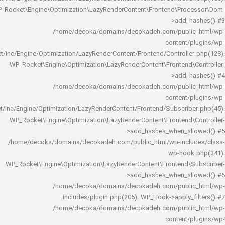
WP_Rocket\Engine\Optimization\LazyRenderContent\Frontend\Pro
>add_h
/home/decoka/domains/decokadeh.com/publi
content/
rocket/inc/Engine/Optimization/LazyRenderContent/Frontend/Controlle
WP_Rocket\Engine\Optimization\LazyRenderContent\Frontend\
>add_h
/home/decoka/domains/decokadeh.com/publi
content/
rocket/inc/Engine/Optimization/LazyRenderContent/Frontend/Subscrib
WP_Rocket\Engine\Optimization\LazyRenderContent\Frontend\
>add_hashes_when_al
/home/decoka/domains/decokadeh.com/public_html/wp-inclu
wp-hook
WP_Rocket\Engine\Optimization\LazyRenderContent\Frontend\
>add_hashes_when_al
/home/decoka/domains/decokadeh.com/publi
includes/plugin.php(205): WP_Hook->apply_f
/home/decoka/domains/decokadeh.com/publi
content/