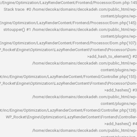
rocket/inc/Engine/Optimization/LazyRenderContent/Frontend/Processor/
Stack trace: #0 /home/decoka/domains/decokadeh.com/publi
content/
rocket/inc/Engine/Optimization/LazyRenderContent/Frontend/Processor/Do
strtoupper() #1 /home/decoka/domains/decokadeh.com/publi
content/
rocket/inc/Engine/Optimization/LazyRenderContent/Frontend/Processor/Do
WP_Rocket\Engine\Optimization\LazyRenderContent\Frontend\Pro
>add_hash_to_e
/home/decoka/domains/decokadeh.com/publi
content/
rocket/inc/Engine/Optimization/LazyRenderContent/Frontend/Controlle
WP_Rocket\Engine\Optimization\LazyRenderContent\Frontend\Pro
>add_h
/home/decoka/domains/decokadeh.com/publi
content/
rocket/inc/Engine/Optimization/LazyRenderContent/Frontend/Controlle
WP_Rocket\Engine\Optimization\LazyRenderContent\Frontend\
>add_h
/home/decoka/domains/decokadeh.com/publi