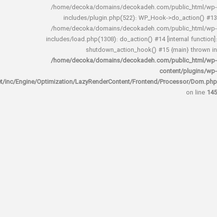
/home/decoka/domains/decokadeh.com/publi
includes/plugin.php(522): WP_Hook->do_a
/home/decoka/domains/decokadeh.com/publi
includes/load.php(1308): do_action() #14 [interna
shutdown_action_hook() #15 {main
/home/decoka/domains/decokadeh.com/publi
content/
rocket/inc/Engine/Optimization/LazyRenderContent/Frontend/Proces