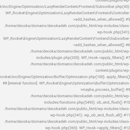
content/
rocket/inc/Engine/Optimization/LazyRenderContent/Frontend/Subscrib
WP_Rocket\Engine\Optimization\LazyRenderContent\Frontend\
>add_hashes_when_al
/home/decoka/domains/decokadeh.com/public_html/wp-inclu
wp-hook
WP_Rocket\Engine\Optimization\LazyRenderContent\Frontend\
>add_hashes_when_al
/home/decoka/domains/decokadeh.com/publi
includes/plugin.php(205): WP_Hook->apply_f
/home/decoka/domains/decokadeh.com/publi
content/
rocket/inc/Engine/Optimization/Buffer/Optimization.php(100): app
#8 [internal function]: WP_Rocket\Engine\Optimization\Buffer\O
>maybe_process_
/home/decoka/domains/decokadeh.com/publi
includes/functions.php(5493): ob_end_
/home/decoka/domains/decokadeh.com/public_html/wp-inclu
wp-hook.php(341): wp_ob_end_flus
/home/decoka/domains/decokadeh.com/public_html/wp-inclu
wp-hook.php(365): WP_Hook->apply_fi