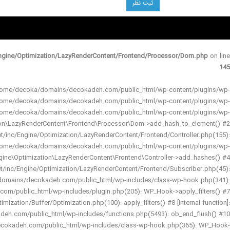
gine/Optimization/LazyRenderContent/Frontend/Processor/Dom.php
on line
145
 in /home/decoka/domains/decokadeh.com/public_html/wp-content/plugins/wp-
 /home/decoka/domains/decokadeh.com/public_html/wp-content/plugins/wp-
 /home/decoka/domains/decokadeh.com/public_html/wp-content/plugins/wp-
ion\LazyRenderContent\Frontend\Processor\Dom->add_hash_to_element() #2
nc/Engine/Optimization/LazyRenderContent/Frontend/Controller.php(155):
home/decoka/domains/decokadeh.com/public_html/wp-content/plugins/wp-
gine\Optimization\LazyRenderContent\Frontend\Controller->add_hashes() #4
inc/Engine/Optimization/LazyRenderContent/Frontend/Subscriber.php(45):
domains/decokadeh.com/public_html/wp-includes/class-wp-hook.php(341):
m/public_html/wp-includes/plugin.php(205): WP_Hook->apply_filters() #7
tion/Buffer/Optimization.php(100): apply_filters() #8 [internal function]:
eh.com/public_html/wp-includes/functions.php(5493): ob_end_flush() #10
cokadeh.com/public_html/wp-includes/class-wp-hook.php(365): WP_Hook-