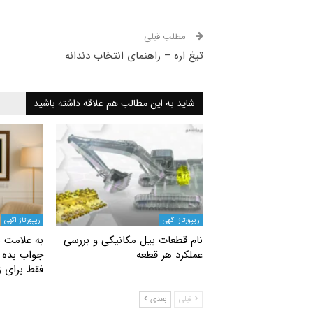
مطلب قبلی
تیغ اره – راهنمای انتخاب دندانه
شاید به این مطالب هم علاقه داشته باشید
ریپورتاژ اگهی
ریپورتاژ اگهی
نام قطعات بیل مکانیکی و بررسی
به علامت س
عملکرد هر قطعه
جواب بده |
فقط برای ز
قبلی
بعدی