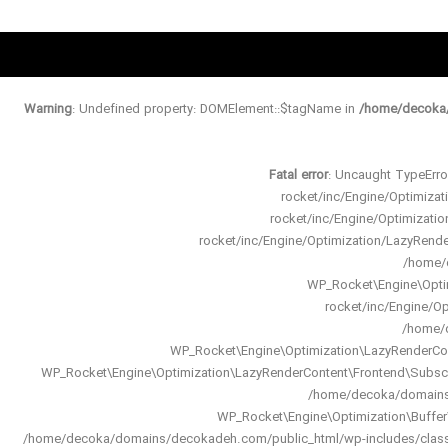
Warning
: Undefined property: DOMElement::$tagName in
/home/decoka/
Fatal error
: Uncaught TypeErro
rocket/inc/Engine/Optimiz
rocket/inc/Engine/Optimizat
rocket/inc/Engine/Optimization/LazyRen
/home/d
WP_Rocket\Engine\Opti
rocket/inc/Engine/O
/home/d
WP_Rocket\Engine\Optimization\LazyRenderCo
WP_Rocket\Engine\Optimization\LazyRenderContent\Frontend\Subsc
/home/decoka/domains/d
WP_Rocket\Engine\Optimization\Buffe
/home/decoka/domains/decokadeh.com/public_html/wp-includes/class