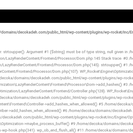
domains/decokadeh.com/public_html/wp-content/plugins/wp-rocket/inc/En
r: strtoupper(): Argument #1 ($string) must be of type string, null given
ation/LazyRenderContent/Frontend/Processor/Dom.php:145 Stack trace: #0
ion/LazyRenderContent/Frontend/Processor/Dom.php(145): strtoupper() #1
derContent/Frontend/Processor/Dom.php(107): WP_Rocket\Engine\Optimizat
ecoka/domains/decokadeh.com/public_html/wp-content/plugins/wp-rocket/i
mization\LazyRenderContent\Frontend\Processor\Dom->add_hashes() #3 /
ptimization/LazyRenderContent/Frontend/Controller.php(128): WP_Rocket\En
ecoka/domains/decokadeh.com/public_html/wp-content/plugins/wp-rocket/
ntent\Frontend\Controller->add_hashes_when_allowed() #5 /home/decoka/
riber->add_hashes_when_allowed() #6 /home/decoka/domains/decokadeh.co
ecokadeh.com/public_html/wp-content/plugins/wp-rocket/inc/Engine/Optimiza
r\Optimization->maybe_process_buffer() #9 /home/decoka/domains/decokad
-wp-hook.php(341): wp_ob_end_flush_all() #11 /home/decoka/domains/de