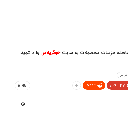
مشاهده جزییات محصولات به سایت
خوگرپلاس
وارد شوید.
 خراطی
گوگل پلاس
ReddIt
0