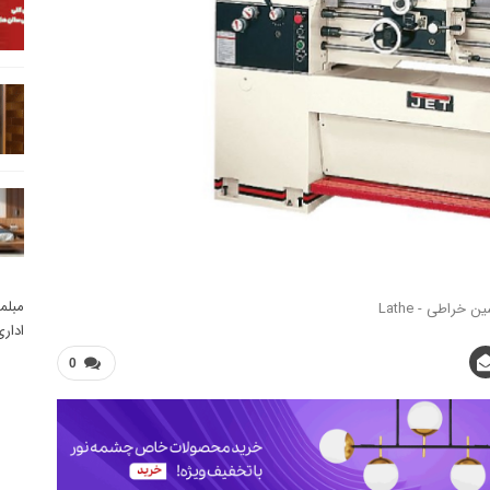
مبلم
ن خراطی - Lathe
ادار
0