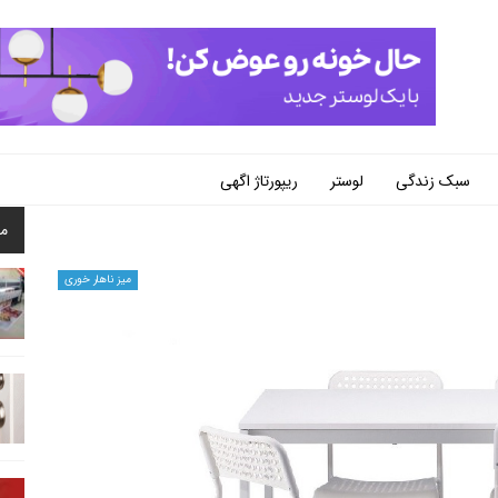
سبک زندگی
لوستر
ریپورتاژ اگهی
م
میز ناهار خوری