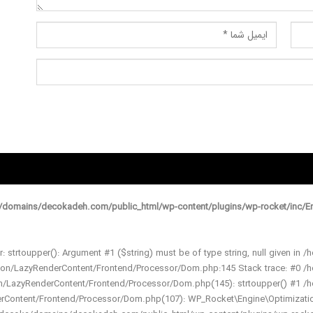
domains/decokadeh.com/public_html/wp-content/plugins/wp-rocket/inc/En
r: strtoupper(): Argument #1 ($string) must be of type string, null given
ation/LazyRenderContent/Frontend/Processor/Dom.php:145 Stack trace: #0
ion/LazyRenderContent/Frontend/Processor/Dom.php(145): strtoupper() #1
derContent/Frontend/Processor/Dom.php(107): WP_Rocket\Engine\Optimizat