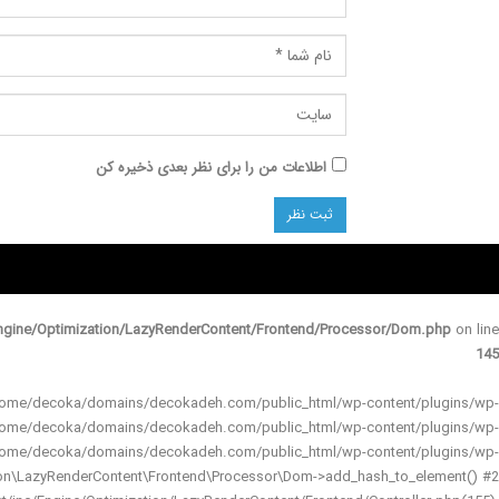
اطلاعات من را برای نظر بعدی ذخیره کن
gine/Optimization/LazyRenderContent/Frontend/Processor/Dom.php
on line
145
 in /home/decoka/domains/decokadeh.com/public_html/wp-content/plugins/wp-
 /home/decoka/domains/decokadeh.com/public_html/wp-content/plugins/wp-
 /home/decoka/domains/decokadeh.com/public_html/wp-content/plugins/wp-
ion\LazyRenderContent\Frontend\Processor\Dom->add_hash_to_element() #2