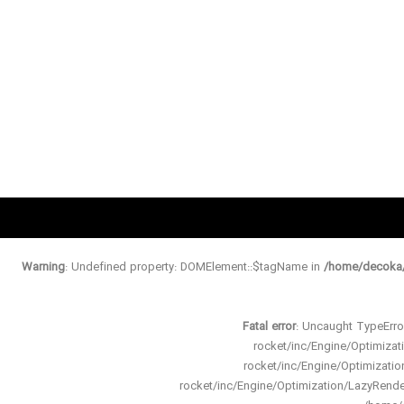
Warning
: Undefined property: DOMElement::$tagName in
/home/decoka/
Fatal error
: Uncaught TypeErro
rocket/inc/Engine/Optimiz
rocket/inc/Engine/Optimizat
rocket/inc/Engine/Optimization/LazyRen