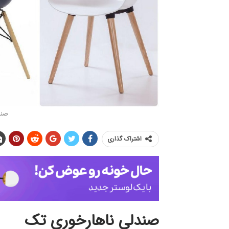
صند
اشتراک گذاری
صندلی ناهارخوری تک