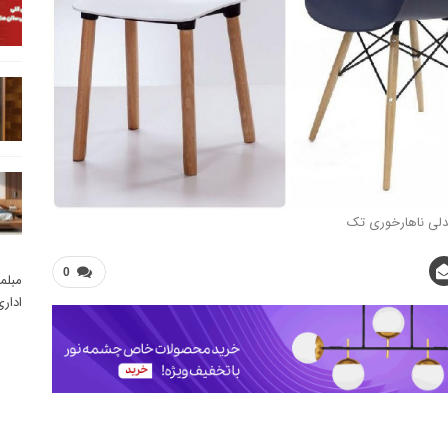
لی ناهارخوری تک
0
مبلم
ادار