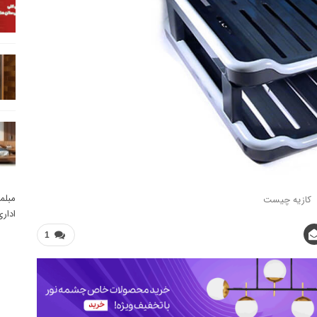
مبلم
کازیه چیست
ادار
1