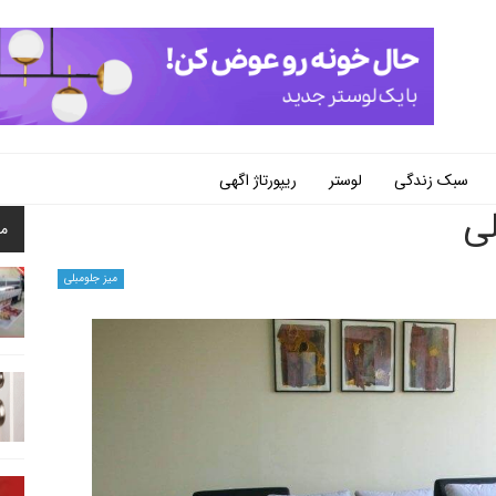
سبک زندگی
لوستر
ریپورتاژ اگهی
لی
م
میز جلومبلی