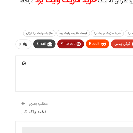
خرید ماژیک وایت برد
دنظرتان به لینک
مراجعه
برد
خرید ماژیک وایت برد
قیمت ماژیک وایت برد
ماژیک وایت برد ارزان
گوگل پلاس
ReddIt
Pinterest
Email
0
مطلب بعدی
تخته پاک کن