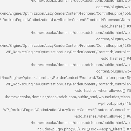
/home/decoka/domains/decokadeh.com/publi
content/
rocket/inc/Engine/Optimization/LazyRenderContent/Frontend/Controlle
WP_Rocket\Engine\Optimization\LazyRenderContent\Frontend\Pro
>add_h
/home/decoka/domains/decokadeh.com/publi
content/
rocket/inc/Engine/Optimization/LazyRenderContent/Frontend/Controlle
WP_Rocket\Engine\Optimization\LazyRenderContent\Frontend\
>add_h
/home/decoka/domains/decokadeh.com/publi
content/
rocket/inc/Engine/Optimization/LazyRenderContent/Frontend/Subscrib
WP_Rocket\Engine\Optimization\LazyRenderContent\Frontend\
>add_hashes_when_al
/home/decoka/domains/decokadeh.com/public_html/wp-inclu
wp-hook
WP_Rocket\Engine\Optimization\LazyRenderContent\Frontend\
>add_hashes_when_al
/home/decoka/domains/decokadeh.com/publi
includes/plugin.php(205): WP_Hook->apply_f