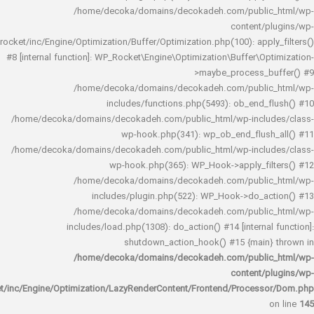
/home/decoka/domains/decokadeh.com/publi
content/
rocket/inc/Engine/Optimization/Buffer/Optimization.php(100): app
#8 [internal function]: WP_Rocket\Engine\Optimization\Buffer\O
>maybe_process_
/home/decoka/domains/decokadeh.com/publi
includes/functions.php(5493): ob_end_
/home/decoka/domains/decokadeh.com/public_html/wp-inclu
wp-hook.php(341): wp_ob_end_flus
/home/decoka/domains/decokadeh.com/public_html/wp-inclu
wp-hook.php(365): WP_Hook->apply_fi
/home/decoka/domains/decokadeh.com/publi
includes/plugin.php(522): WP_Hook->do_a
/home/decoka/domains/decokadeh.com/publi
includes/load.php(1308): do_action() #14 [interna
shutdown_action_hook() #15 {main
/home/decoka/domains/decokadeh.com/publi
content/
rocket/inc/Engine/Optimization/LazyRenderContent/Frontend/Proces