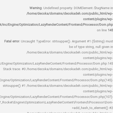
Warning
: Undefined property: DOMElement::
/home/decoka/domains/decokadeh.com/publi
content/
rocket/inc/Engine/Optimization/LazyRenderContent/Frontend/Proces
Fatal error
: Uncaught TypeError: strtoupper(): Argument #1 ($s
be of type string, 
/home/decoka/domains/decokadeh.com/publi
content/
rocket/inc/Engine/Optimization/LazyRenderContent/Frontend/Processor/
Stack trace: #0 /home/decoka/domains/decokadeh.com/publi
content/
rocket/inc/Engine/Optimization/LazyRenderContent/Frontend/Processor/Do
strtoupper() #1 /home/decoka/domains/decokadeh.com/publi
content/
rocket/inc/Engine/Optimization/LazyRenderContent/Frontend/Processor/Do
WP_Rocket\Engine\Optimization\LazyRenderContent\Frontend\Pro
>add_hash_to_e