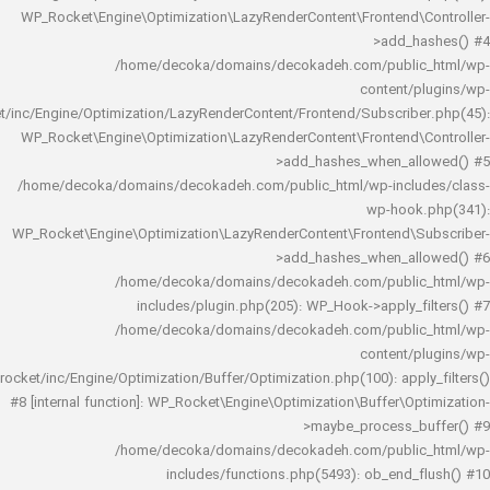
WP_Rocket\Engine\Optimization\LazyRenderContent\Frontend\
>add_h
/home/decoka/domains/decokadeh.com/publi
content/
rocket/inc/Engine/Optimization/LazyRenderContent/Frontend/Subscrib
WP_Rocket\Engine\Optimization\LazyRenderContent\Frontend\
>add_hashes_when_al
/home/decoka/domains/decokadeh.com/public_html/wp-inclu
wp-hook
WP_Rocket\Engine\Optimization\LazyRenderContent\Frontend\
>add_hashes_when_al
/home/decoka/domains/decokadeh.com/publi
includes/plugin.php(205): WP_Hook->apply_f
/home/decoka/domains/decokadeh.com/publi
content/
rocket/inc/Engine/Optimization/Buffer/Optimization.php(100): app
#8 [internal function]: WP_Rocket\Engine\Optimization\Buffer\O
>maybe_process_
/home/decoka/domains/decokadeh.com/publi
includes/functions.php(5493): ob_end_