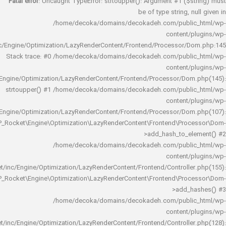
Fatal error
: Uncaught TypeError: strtoupper(): Argument #1 ($s
be of type string, 
/home/decoka/domains/decokadeh.com/publi
content/
rocket/inc/Engine/Optimization/LazyRenderContent/Frontend/Processor/
Stack trace: #0 /home/decoka/domains/decokadeh.com/publi
content/
rocket/inc/Engine/Optimization/LazyRenderContent/Frontend/Processor/Do
strtoupper() #1 /home/decoka/domains/decokadeh.com/publi
content/
rocket/inc/Engine/Optimization/LazyRenderContent/Frontend/Processor/Do
WP_Rocket\Engine\Optimization\LazyRenderContent\Frontend\Pro
>add_hash_to_e
/home/decoka/domains/decokadeh.com/publi
content/
rocket/inc/Engine/Optimization/LazyRenderContent/Frontend/Controlle
WP_Rocket\Engine\Optimization\LazyRenderContent\Frontend\Pro
>add_h
/home/decoka/domains/decokadeh.com/publi
content/
rocket/inc/Engine/Optimization/LazyRenderContent/Frontend/Controlle