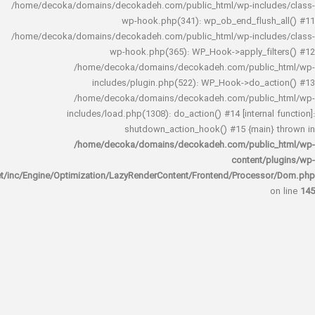
/home/decoka/domains/decokadeh.com/public_html/wp-inclu
wp-hook.php(341): wp_ob_end_flus
/home/decoka/domains/decokadeh.com/public_html/wp-inclu
wp-hook.php(365): WP_Hook->apply_fi
/home/decoka/domains/decokadeh.com/publi
includes/plugin.php(522): WP_Hook->do_a
/home/decoka/domains/decokadeh.com/publi
includes/load.php(1308): do_action() #14 [interna
shutdown_action_hook() #15 {main
/home/decoka/domains/decokadeh.com/publi
content/
rocket/inc/Engine/Optimization/LazyRenderContent/Frontend/Proces