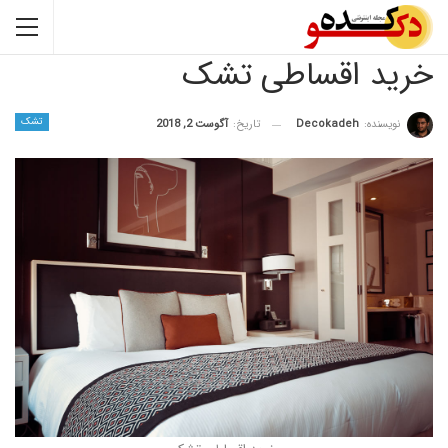
 اقساطی تشک
تشک
نده:
Decokadeh
تاریخ:
آگوست 2, 2018