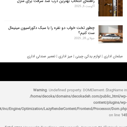
راهنمای انتخاب بهترین درب ضد سرقت برای منزل
آگوست 6, 2025
چطور تخت خواب دو نفره را با سبک دکوراسیون مینیمال
ست کنیم؟
جولای 28, 2025
ری
|
لوازم یدکی چینی
|
میز اداری
|
تعمیر صندلی اداری
Warning
: Undefined property: DOMElement::
/home/decoka/domains/decokadeh.com/publi
content/
rocket/inc/Engine/Optimization/LazyRenderContent/Frontend/Proces