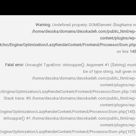
Warning
: Undefined property: DOMElement::
/home/decoka/domains/decokadeh.com/publi
content/
rocket/inc/Engine/Optimization/LazyRenderContent/Frontend/Proces
Fatal error
: Uncaught TypeError: strtoupper(): Argument #1 ($s
be of type string, 
/home/decoka/domains/decokadeh.com/publi
content/
rocket/inc/Engine/Optimization/LazyRenderContent/Frontend/Processor/
Stack trace: #0 /home/decoka/domains/decokadeh.com/publi
content/
rocket/inc/Engine/Optimization/LazyRenderContent/Frontend/Processor/Do
strtoupper() #1 /home/decoka/domains/decokadeh.com/publi
content/
rocket/inc/Engine/Optimization/LazyRenderContent/Frontend/Processor/Do