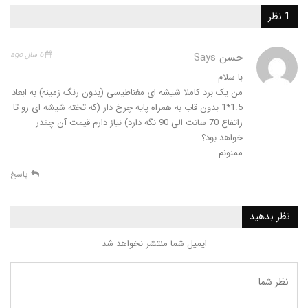
حسن
Says
6 سال ago
با سلام
من یک برد کاملا شیشه ای مغناطیسی (بدون رنگ زمینه) به ابعاد
1.5*1 بدون قاب به همراه پایه چرخ دار (که تخته شیشه ای رو تا
راتفاع 70 سانت الی 90 نگه دارد) نیاز دارم قیمت آن چقدر
خواهد بود؟
ممنونم
پاسخ
ید
ایمیل شما منتشر نخواهد شد