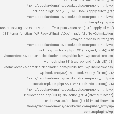
>add_hashes_when_al
/home/decoka/domains/decokadeh.com/publi
includes/plugin.php(205): WP_Hook->apply_f
/home/decoka/domains/decokadeh.com/publi
content/
rocket/inc/Engine/Optimization/Buffer/Optimization.php(100): app
#8 [internal function]: WP_Rocket\Engine\Optimization\Buffer\O
>maybe_process_
/home/decoka/domains/decokadeh.com/publi
includes/functions.php(5493): ob_end_
/home/decoka/domains/decokadeh.com/public_html/wp-inclu
wp-hook.php(341): wp_ob_end_flus
/home/decoka/domains/decokadeh.com/public_html/wp-inclu
wp-hook.php(365): WP_Hook->apply_fi
/home/decoka/domains/decokadeh.com/publi
includes/plugin.php(522): WP_Hook->do_a
/home/decoka/domains/decokadeh.com/publi
includes/load.php(1308): do_action() #14 [interna
shutdown_action_hook() #15 {main
/home/decoka/domains/decokadeh.com/publi
content/