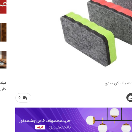
مبلم
ته پاک کن نمدی
ادار
0