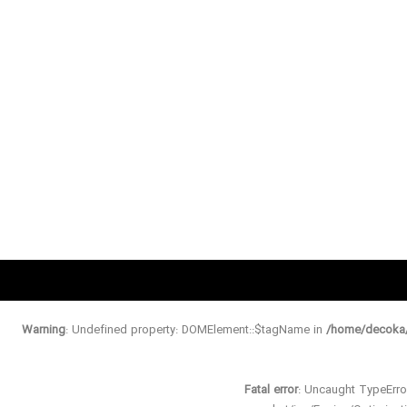
Warning
: Undefined property: DOMElement::$tagName in
/home/decoka/
Fatal error
: Uncaught TypeErro