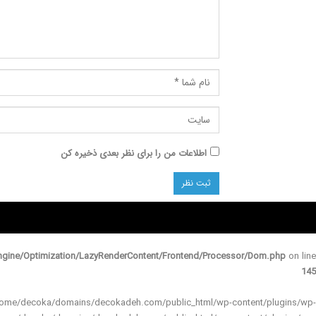
اطلاعات من را برای نظر بعدی ذخیره کن
gine/Optimization/LazyRenderContent/Frontend/Processor/Dom.php
on line
145
 in /home/decoka/domains/decokadeh.com/public_html/wp-content/plugins/wp-