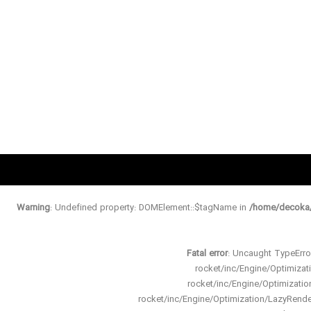
Warning
: Undefined property: DOMElement::$tagName in
/home/decoka/
Fatal error
: Uncaught TypeErro
rocket/inc/Engine/Optimiz
rocket/inc/Engine/Optimizat
rocket/inc/Engine/Optimization/LazyRen