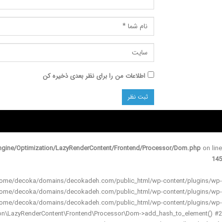
اطلاعات من را برای نظر بعدی ذخیره کن
gine/Optimization/LazyRenderContent/Frontend/Processor/Dom.php
on line
145
 in /home/decoka/domains/decokadeh.com/public_html/wp-content/plugins/wp-
 /home/decoka/domains/decokadeh.com/public_html/wp-content/plugins/wp-
 /home/decoka/domains/decokadeh.com/public_html/wp-content/plugins/wp-
ion\LazyRenderContent\Frontend\Processor\Dom->add_hash_to_element() #2