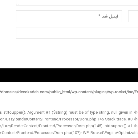
domains/decokadeh.com/public_html/wp-content/plugins/wp-rocket/inc/En
r: strtoupper(): Argument #1 ($string) must be of type string, null given
ation/LazyRenderContent/Frontend/Processor/Dom.php:145 Stack trace: #0
ion/LazyRenderContent/Frontend/Processor/Dom.php(145): strtoupper() #1
derContent/Frontend/Processor/Dom.php(107): WP_Rocket\Engine\Optimizat