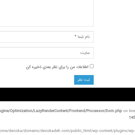
اطلاعات من را برای نظر بعدی ذخیره کن
gine/Optimization/LazyRenderContent/Frontend/Processor/Dom.php
on line
145
 in /home/decoka/domains/decokadeh.com/public_html/wp-content/plugins/wp-