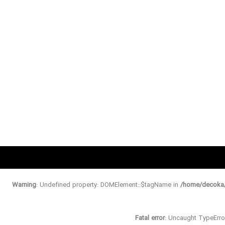
Warning
: Undefined property: DOMElement::$tagName in
/home/decoka/
Fatal error
: Uncaught TypeErro