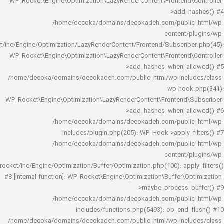
WP_Rocket\Engine\Optimization\LazyRenderContent\Frontend\
>add_h
/home/decoka/domains/decokadeh.com/publi
content/
rocket/inc/Engine/Optimization/LazyRenderContent/Frontend/Subscrib
WP_Rocket\Engine\Optimization\LazyRenderContent\Frontend\
>add_hashes_when_al
/home/decoka/domains/decokadeh.com/public_html/wp-inclu
wp-hook
WP_Rocket\Engine\Optimization\LazyRenderContent\Frontend\
>add_hashes_when_al
/home/decoka/domains/decokadeh.com/publi
includes/plugin.php(205): WP_Hook->apply_f
/home/decoka/domains/decokadeh.com/publi
content/
rocket/inc/Engine/Optimization/Buffer/Optimization.php(100): app
#8 [internal function]: WP_Rocket\Engine\Optimization\Buffer\O
>maybe_process_
/home/decoka/domains/decokadeh.com/publi
includes/functions.php(5493): ob_end_
/home/decoka/domains/decokadeh.com/public_html/wp-inclu