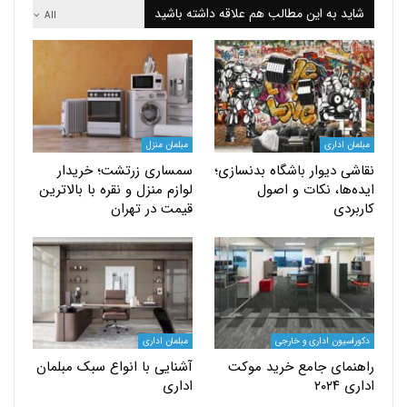
 به این مطالب هم علاقه داشته باشید
All
اداری
مبلمان منزل
 دیوار باشگاه بدنسازی؛
سمساری زرتشت؛ خریدار
ها، نکات و اصول
لوازم منزل و نقره با بالاترین
دی
قیمت در تهران
یون اداری و خارجی
مبلمان اداری
ای جامع خرید موکت
آشنایی با انواع سبک مبلمان
۲۰
اداری