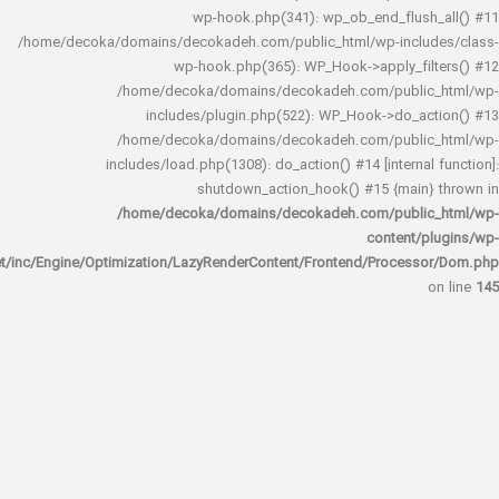
wp-hook.php(341): wp_ob_end_flus
/home/decoka/domains/decokadeh.com/public_html/wp-inclu
wp-hook.php(365): WP_Hook->apply_fi
/home/decoka/domains/decokadeh.com/publi
includes/plugin.php(522): WP_Hook->do_a
/home/decoka/domains/decokadeh.com/publi
includes/load.php(1308): do_action() #14 [interna
shutdown_action_hook() #15 {main
/home/decoka/domains/decokadeh.com/publi
content/
rocket/inc/Engine/Optimization/LazyRenderContent/Frontend/Proces