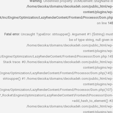
Warning
: Undefined property: DOMElement::
/home/decoka/domains/decokadeh.com/publi
content/
rocket/inc/Engine/Optimization/LazyRenderContent/Frontend/Proces
Fatal error
: Uncaught TypeError: strtoupper(): Argument #1 ($s
be of type string, 
/home/decoka/domains/decokadeh.com/publi
content/
rocket/inc/Engine/Optimization/LazyRenderContent/Frontend/Processor/
Stack trace: #0 /home/decoka/domains/decokadeh.com/publi
content/
rocket/inc/Engine/Optimization/LazyRenderContent/Frontend/Processor/Do
strtoupper() #1 /home/decoka/domains/decokadeh.com/publi
content/
rocket/inc/Engine/Optimization/LazyRenderContent/Frontend/Processor/Do
WP_Rocket\Engine\Optimization\LazyRenderContent\Frontend\Pro
>add_hash_to_e
/home/decoka/domains/decokadeh.com/publi
content/