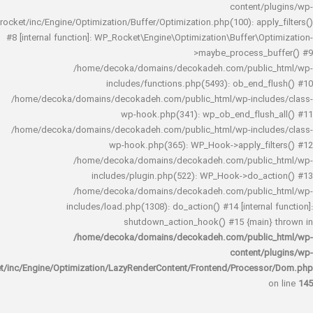
content/
rocket/inc/Engine/Optimization/Buffer/Optimization.php(100): app
#8 [internal function]: WP_Rocket\Engine\Optimization\Buffer\O
>maybe_process_
/home/decoka/domains/decokadeh.com/publi
includes/functions.php(5493): ob_end_
/home/decoka/domains/decokadeh.com/public_html/wp-inclu
wp-hook.php(341): wp_ob_end_flus
/home/decoka/domains/decokadeh.com/public_html/wp-inclu
wp-hook.php(365): WP_Hook->apply_fi
/home/decoka/domains/decokadeh.com/publi
includes/plugin.php(522): WP_Hook->do_a
/home/decoka/domains/decokadeh.com/publi
includes/load.php(1308): do_action() #14 [interna
shutdown_action_hook() #15 {main
/home/decoka/domains/decokadeh.com/publi
content/
rocket/inc/Engine/Optimization/LazyRenderContent/Frontend/Proces