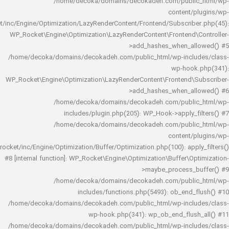
/home/decoka/domains/decokadeh.com/publi
content/
rocket/inc/Engine/Optimization/LazyRenderContent/Frontend/Subscrib
WP_Rocket\Engine\Optimization\LazyRenderContent\Frontend\
>add_hashes_when_al
/home/decoka/domains/decokadeh.com/public_html/wp-inclu
wp-hook
WP_Rocket\Engine\Optimization\LazyRenderContent\Frontend\
>add_hashes_when_al
/home/decoka/domains/decokadeh.com/publi
includes/plugin.php(205): WP_Hook->apply_f
/home/decoka/domains/decokadeh.com/publi
content/
rocket/inc/Engine/Optimization/Buffer/Optimization.php(100): app
#8 [internal function]: WP_Rocket\Engine\Optimization\Buffer\O
>maybe_process_
/home/decoka/domains/decokadeh.com/publi
includes/functions.php(5493): ob_end_
/home/decoka/domains/decokadeh.com/public_html/wp-inclu
wp-hook.php(341): wp_ob_end_flus
/home/decoka/domains/decokadeh.com/public_html/wp-inclu