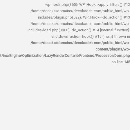
wp-hook.php(365): WP_Hook->apply_fi
/home/decoka/domains/decokadeh.com/publi
includes/plugin.php(522): WP_Hook->do_a
/home/decoka/domains/decokadeh.com/publi
includes/load.php(1308): do_action() #14 [interna
shutdown_action_hook() #15 {main
/home/decoka/domains/decokadeh.com/publi
content/
rocket/inc/Engine/Optimization/LazyRenderContent/Frontend/Proces