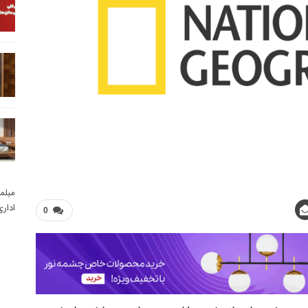
مبلم
ادار
0